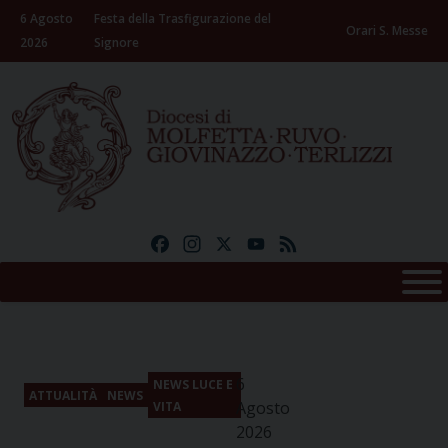
Skip
6 Agosto
Festa della Trasfigurazione del
to
Orari S. Messe
2026
Signore
content
Facebook
Instagram
X
YouTube
Feed
6
NEWS LUCE E
ATTUALITÀ
NEWS
Agosto
VITA
2026