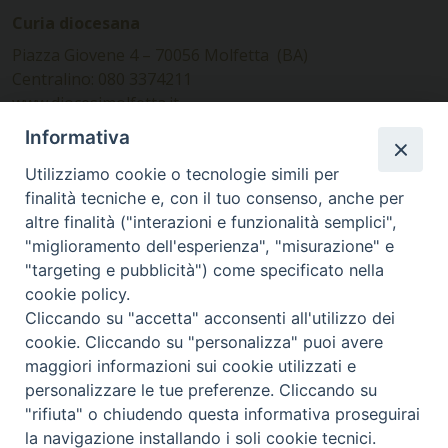
Curia diocesana
Piazza Giovene 4 – 70056 Molfetta (BA)
Centralino: 080 3374211
www.diocesimolfetta.it –
diocesimolfetta@pec.chiesacattolica.it
Informativa
Utilizziamo cookie o tecnologie simili per
Ufficio Comunicazioni sociali
finalità tecniche e, con il tuo consenso, anche per
altre finalità ("interazioni e funzionalità semplici",
Piazza Giovene 4 – 70056 Molfetta (BA)
"miglioramento dell'esperienza", "misurazione" e
comunicazionisociali@diocesimolfetta.it
"targeting e pubblicità") come specificato nella
cookie policy.
Cliccando su "accetta" acconsenti all'utilizzo dei
SEGUICI SU
cookie. Cliccando su "personalizza" puoi avere
Facebook
Instagram
X
YouTube
Feed
maggiori informazioni sui cookie utilizzati e
personalizzare le tue preferenze. Cliccando su
Privacy Policy - trasparenza
"rifiuta" o chiudendo questa informativa proseguirai
la navigazione installando i soli cookie tecnici.