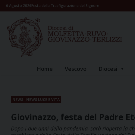
Skip
6 Agosto 2026
Festa della Trasfigurazione del Signore
to
content
Home
Vescovo
Diocesi
NEWS
NEWS LUCE E VITA
Giovinazzo, festa del Padre E
Dopo i due anni della pandemia, sarà riaperta la chi