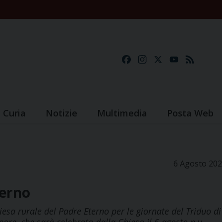
Facebook
Instagram
X
YouTube
Feed
Curia
Notizie
Multimedia
Posta Web
6 Agosto 20
terno
esa rurale del Padre Eterno per le giornate del Triduo di