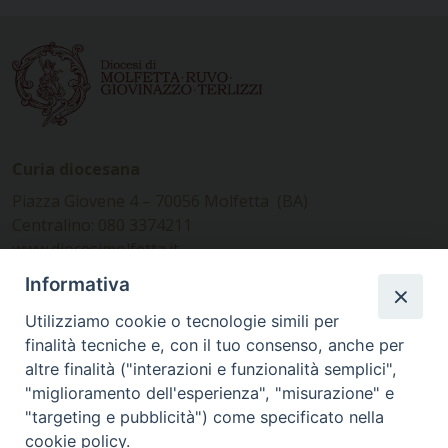
Curia diocesana
Piazza Giovene 4 – 70056 Molfetta (BA)
Centralino: 080 3374211
www.diocesimolfetta.it –
diocesimolfetta@pec.chiesacattolica.it
Informativa
Utilizziamo cookie o tecnologie simili per
Ufficio Comunicazioni sociali
finalità tecniche e, con il tuo consenso, anche per
altre finalità ("interazioni e funzionalità semplici",
Piazza Giovene 4 – 70056 Molfetta (BA)
"miglioramento dell'esperienza", "misurazione" e
comunicazionisociali@diocesimolfetta.it
"targeting e pubblicità") come specificato nella
cookie policy.