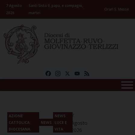
Skip
7 Agosto
Santi Sisto II, papa, e compagni,
to
Orari S. Messe
2026
martiri
content
Facebook
Instagram
X
YouTube
Feed
7
AZIONE
NEWS
Agosto
CATTOLICA
NEWS
LUCE E
DIOCESANA
VITA
2026