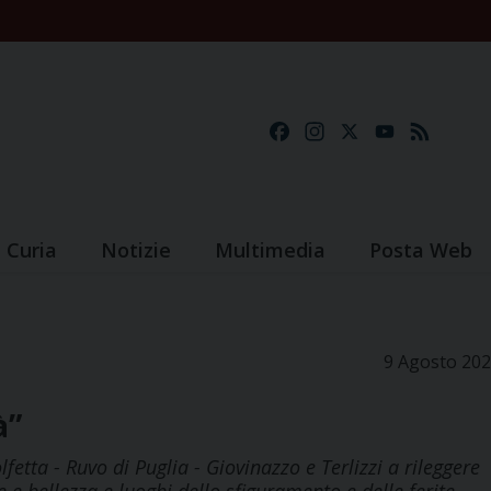
Facebook
Instagram
X
YouTube
Feed
Curia
Notizie
Multimedia
Posta Web
9 Agosto 20
à”
lfetta - Ruvo di Puglia - Giovinazzo e Terlizzi a rileggere