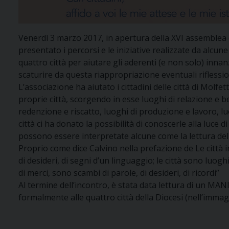
Venerdì 3 marzo 2017, in apertura della XVI assemblea d
presentato i percorsi e le iniziative realizzate da alcune
quattro città per aiutare gli aderenti (e non solo) innanz
scaturire da questa riappropriazione eventuali riflession
L’associazione ha aiutato i cittadini delle città di Molfe
proprie città, scorgendo in esse luoghi di relazione e be
redenzione e riscatto, luoghi di produzione e lavoro, lu
città ci ha donato la possibilità di conoscerle alla luce 
possono essere interpretate alcune come la lettura del 
Proprio come dice Calvino nella prefazione de Le città in
di desideri, di segni d’un linguaggio; le città sono luo
di merci, sono scambi di parole, di desideri, di ricordi”
Al termine dell’incontro, è stata data lettura di un M
formalmente alle quattro città della Diocesi (nell’immag