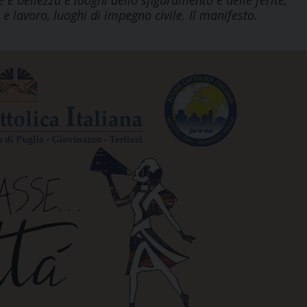
e e bellezza e luoghi dello sfiguramento e delle ferite,
 e lavoro, luoghi di impegno civile. Il manifesto.