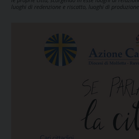
le proprie città, scorgendo in esse luoghi di relazion
luoghi di redenzione e riscatto, luoghi di produzione