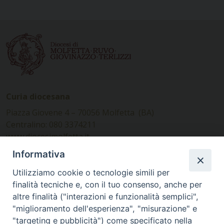
Curia diocesana
Piazza Giovene 4 – 70056 Molfetta (BA)
Centralino: 080 3374211
www.diocesimolfetta.it –
diocesimolfetta@pec.chiesacattolica.it
Informativa
Utilizziamo cookie o tecnologie simili per
Ufficio Comunicazioni sociali
finalità tecniche e, con il tuo consenso, anche per
altre finalità ("interazioni e funzionalità semplici",
Piazza Giovene 4 – 70056 Molfetta (BA)
"miglioramento dell'esperienza", "misurazione" e
comunicazionisociali@diocesimolfetta.it
"targeting e pubblicità") come specificato nella