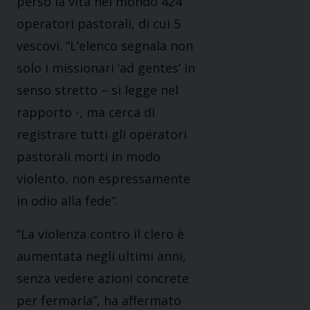
perso la vita nel mondo 424
operatori pastorali, di cui 5
vescovi. “L’elenco segnala non
solo i missionari ‘ad gentes’ in
senso stretto – si legge nel
rapporto -, ma cerca di
registrare tutti gli operatori
pastorali morti in modo
violento, non espressamente
in odio alla fede”.
“La violenza contro il clero è
aumentata negli ultimi anni,
senza vedere azioni concrete
per fermarla”, ha affermato