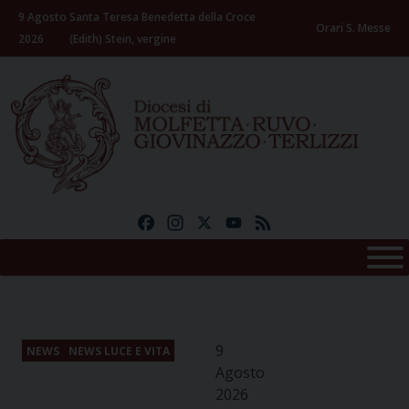
Skip
9 Agosto
Santa Teresa Benedetta della Croce
to
Orari S. Messe
2026
(Edith) Stein, vergine
content
Facebook
Instagram
X
YouTube
Feed
9
NEWS
NEWS LUCE E VITA
Agosto
2026