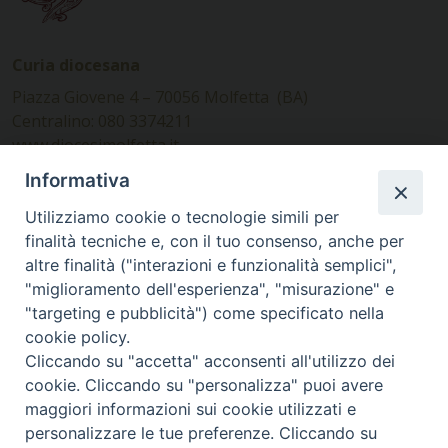
Curia diocesana
Piazza Giovene 4 – 70056 Molfetta (BA)
Centralino: 080 3374211
www.diocesimolfetta.it –
diocesimolfetta@pec.chiesacattolica.it
Informativa
Utilizziamo cookie o tecnologie simili per
Ufficio Comunicazioni sociali
finalità tecniche e, con il tuo consenso, anche per
altre finalità ("interazioni e funzionalità semplici",
Piazza Giovene 4 – 70056 Molfetta (BA)
"miglioramento dell'esperienza", "misurazione" e
comunicazionisociali@diocesimolfetta.it
"targeting e pubblicità") come specificato nella
cookie policy.
Cliccando su "accetta" acconsenti all'utilizzo dei
SEGUICI SU
cookie. Cliccando su "personalizza" puoi avere
Facebook
Instagram
X
YouTube
Feed
maggiori informazioni sui cookie utilizzati e
personalizzare le tue preferenze. Cliccando su