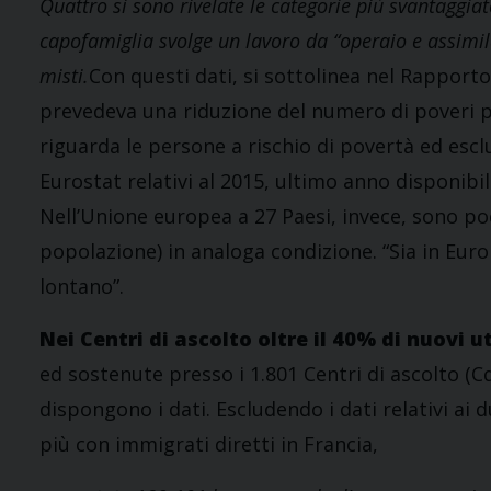
Quattro si sono rivelate le categorie più svantaggiate:
capofamiglia svolge un lavoro da “operaio e assimilato
misti.
Con questi dati, si sottolinea nel Rapporto, 
prevedeva una riduzione del numero di poveri pa
riguarda le persone a rischio di povertà ed esclu
Eurostat relativi al 2015, ultimo anno disponibi
Nell’Unione europea a 27 Paesi, invece, sono poc
popolazione) in analoga condizione. “Sia in Europa
lontano”.
Nei Centri di ascolto oltre il 40% di nuovi u
ed sostenute presso i 1.801 Centri di ascolto (Cda)
dispongono i dati. Escludendo i dati relativi ai 
più con immigrati diretti in Francia,