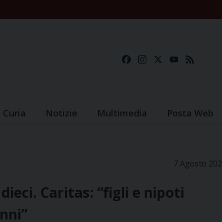
Facebook
Instagram
X
YouTube
Feed
Curia
Notizie
Multimedia
Posta Web
7 Agosto 20
eci. Caritas: “figli e nipoti
onni”