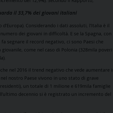
 incremento del 12,9%). Secondo il Rapporto,
uarda il 33,7% dei giovani italiani
d’Europa). Considerando i dati assoluti, l’Italia è il
numero dei giovani in difficoltà. E se la Spagna, con
 fa segnare il record negativo, ci sono Paesi che
à giovanile, come nel caso di Polonia (328mila poveri
a).
che nel 2016 il trend negativo che vede aumentare i
, nel nostro Paese vivono in uno stato di grave
residenti), un totale di 1 milione e 619mila famiglie
nell’ultimo decennio si è registrato un incremento del