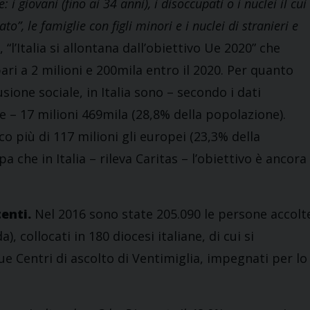
 i giovani (fino ai 34 anni), i disoccupati o i nuclei il cui
”, le famiglie con figli minori e i nuclei di stranieri e
“l’Italia si allontana dall’obiettivo Ue 2020” che
ri a 2 milioni e 200mila entro il 2020. Per quanto
sione sociale, in Italia sono – secondo i dati
le – 17 milioni 469mila (28,8% della popolazione).
o più di 117 milioni gli europei (23,3% della
 che in Italia – rileva Caritas – l’obiettivo è ancora
tenti.
Nel 2016 sono state 205.090 le persone accolt
, collocati in 180 diocesi italiane, di cui si
due Centri di ascolto di Ventimiglia, impegnati per lo