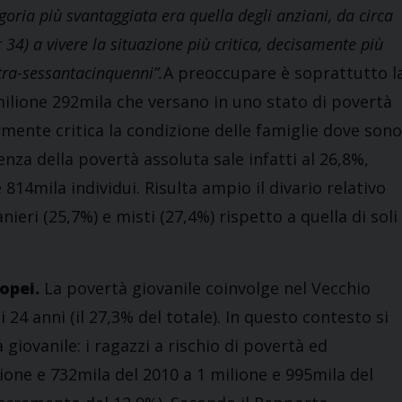
goria più svantaggiata era quella degli anziani, da circa
 34) a vivere la situazione più critica, decisamente più
tra-sessantacinquenni”.
A preoccupare è soprattutto l
 milione 292mila che versano in uno stato di povertà
larmente critica la condizione delle famiglie dove sono
denza della povertà assoluta sale infatti al 26,8%,
814mila individui. Risulta ampio il divario relativo
anieri (25,7%) e misti (27,4%) rispetto a quella di soli
opei.
La povertà giovanile coinvolge nel Vecchio
i 24 anni (il 27,3% del totale). In questo contesto si
 giovanile: i ragazzi a rischio di povertà ed
lione e 732mila del 2010 a 1 milione e 995mila del