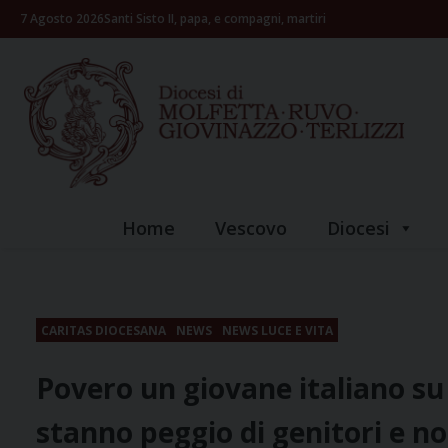
Skip
7 Agosto 2026
Santi Sisto II, papa, e compagni, martiri
to
content
Home
Vescovo
Diocesi
CARITAS DIOCESANA
NEWS
NEWS LUCE E VITA
Povero un giovane italiano su di
stanno peggio di genitori e n