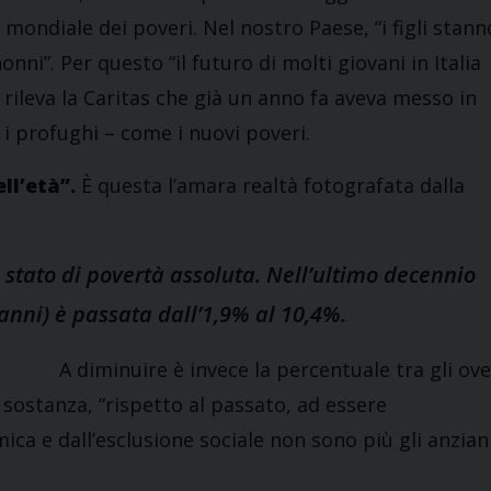
a mondiale dei poveri. Nel nostro Paese, “i figli stann
nni”. Per questo “il futuro di molti giovani in Italia
rileva la Caritas che già un anno fa aveva messo in
i profughi – come i nuovi poveri.
ll’età”.
È questa l’amara realtà fotografata dalla
o stato di povertà assoluta. Nell’ultimo decennio
 anni) è passata dall’1,9% al 10,4%.
A diminuire è invece la percentuale tra gli ove
n sostanza, “rispetto al passato, ad essere
a e dall’esclusione sociale non sono più gli anzian