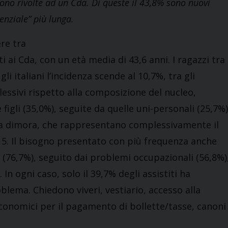
sono rivolte ad un Cda. Di queste il 43,8% sono nuovi
enziale” più lunga.
re tra
 ai Cda, con un età media di 43,6 anni. I ragazzi tra 
li italiani l’incidenza scende al 10,7%, tra gli
lessivi rispetto alla composizione del nucleo,
figli (35,0%), seguite da quelle uni-personali (25,7%)
nza dimora, che rappresentano complessivamente il
015. Il bisogno presentato con più frequenza anche
 (76,7%), seguito dai problemi occupazionali (56,8%)
 In ogni caso, solo il 39,7% degli assistiti ha
blema. Chiedono viveri, vestiario, accesso alla
economici per il pagamento di bollette/tasse, canoni