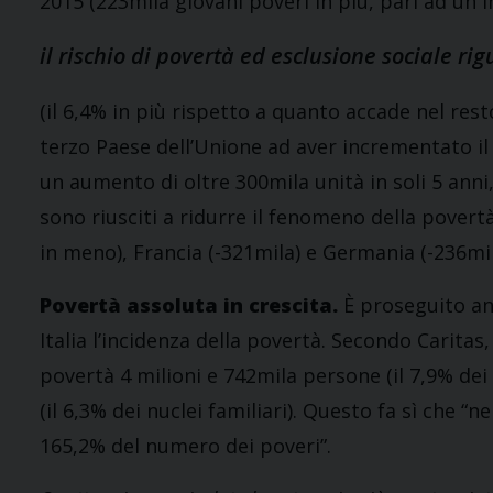
2015 (223mila giovani poveri in più, pari ad un
il rischio di povertà ed esclusione sociale rig
(il 6,4% in più rispetto a quanto accade nel resto 
terzo Paese dell’Unione ad aver incrementato il 
un aumento di oltre 300mila unità in soli 5 anni,
sono riusciti a ridurre il fenomeno della povert
in meno), Francia (-321mila) e Germania (-236mil
Povertà assoluta in crescita.
È proseguito an
Italia l’incidenza della povertà. Secondo Caritas
povertà 4 milioni e 742mila persone (il 7,9% dei 
(il 6,3% dei nuclei familiari). Questo fa sì che “
165,2% del numero dei poveri”.