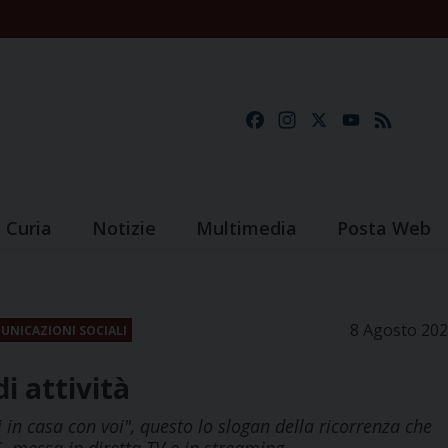
Facebook
Instagram
X
YouTube
Feed
Curia
Notizie
Multimedia
Posta Web
8 Agosto 20
MUNICAZIONI SOCIALI
i attività
 in casa con voi", questo lo slogan della ricorrenza che