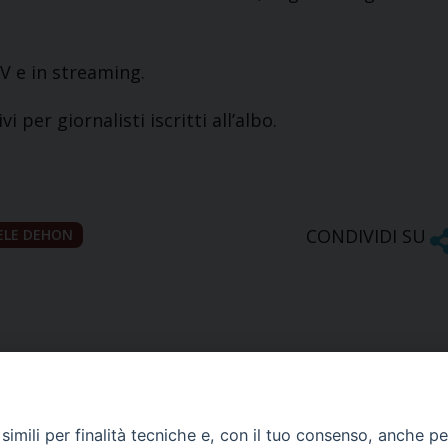
V e in streaming.
i per giornalisti iscritti all’albo.
CONDIVIDI SU
ELE DEHON
imili per finalità tecniche e, con il tuo consenso, anche per 