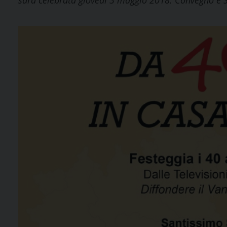
sarà celebrata giovedì 3 maggio 2018. Convegno e S