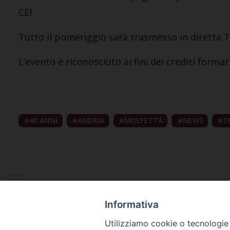
CEI.
Tutto il pomeriggio sarà trasmesso in diretta T
L’evento è riconosciuto ai fini dei crediti formativ
40 ANNI
ANDRIA
MOLFETTA
NEWS
T
Informativa
Utilizziamo cookie o tecnologie s