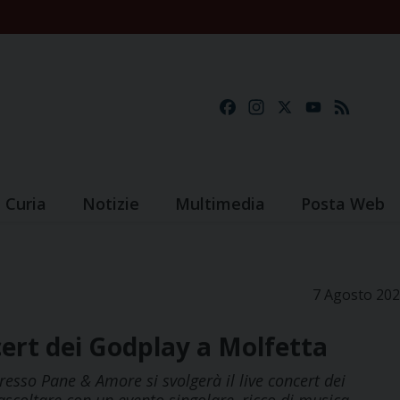
Facebook
Instagram
X
YouTube
Feed
Curia
Notizie
Multimedia
Posta Web
7 Agosto 20
cert dei Godplay a Molfetta
esso Pane & Amore si svolgerà il live concert dei