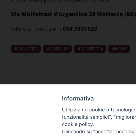
Via Molfettesi d’Argentina 38
Molfetta (BA)
Info e prenotazioni
080 3387523
CONCERT
GODPLAY
MOLFETTA
NEWS
Informativa
Utilizziamo cookie o tecnologie s
funzionalità semplici", "miglior
cookie policy.
Curia diocesana
Cliccando su "accetta" acconsent