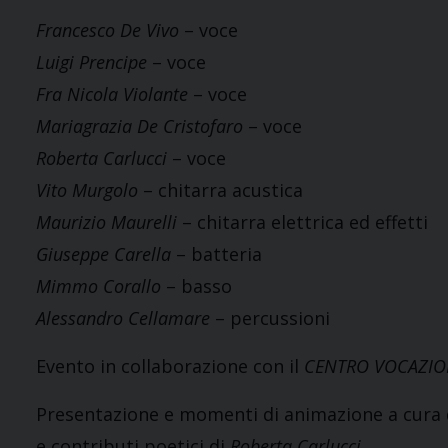
Francesco De Vivo
– voce
Luigi Prencipe
– voce
Fra Nicola Violante
– voce
Mariagrazia De Cristofaro
– voce
Roberta Carlucci
– voce
Vito Murgolo
– chitarra acustica
Maurizio Maurelli
– chitarra elettrica ed effetti
Giuseppe Carella
– batteria
Mimmo Corallo
– basso
Alessandro Cellamare
– percussioni
Evento in collaborazione con il
CENTRO VOCAZIONA
Presentazione e momenti di animazione a cura
e contributi poetici di
Roberta Carlucci