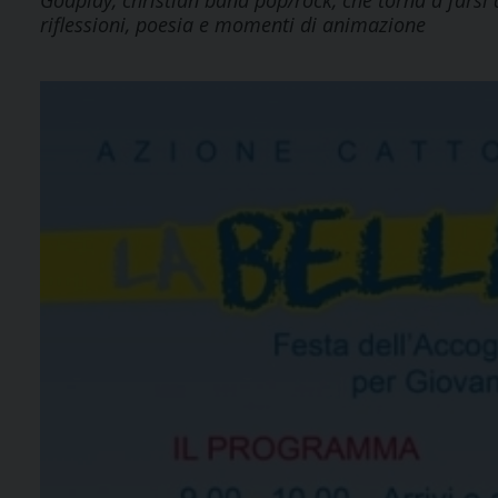
Godplay, christian band pop/rock, che torna a farsi 
riflessioni, poesia e momenti di animazione