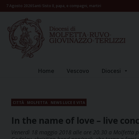
Skip
7 Agosto 2026
Santi Sisto II, papa, e compagni, martiri
to
content
Home
Vescovo
Diocesi
CITTÀ
MOLFETTA
NEWS LUCE E VITA
In the name of love – live con
Venerdì 18 maggio 2018 alle ore 20.30 a Molfetta pr