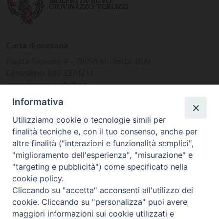
Curia diocesana
Piazza Giovene 4 – 70056 Molfetta (BA)
Centralino: 080 3374211
www.diocesimolfetta.it –
diocesimolfetta@pec.chiesacattolica.it
Informativa
Utilizziamo cookie o tecnologie simili per
Ufficio Comunicazioni sociali
finalità tecniche e, con il tuo consenso, anche per
altre finalità ("interazioni e funzionalità semplici",
Piazza Giovene 4 – 70056 Molfetta (BA)
"miglioramento dell'esperienza", "misurazione" e
comunicazionisociali@diocesimolfetta.it
"targeting e pubblicità") come specificato nella
cookie policy.
Cliccando su "accetta" acconsenti all'utilizzo dei
SEGUICI SU
cookie. Cliccando su "personalizza" puoi avere
Facebook
Instagram
X
YouTube
Feed
maggiori informazioni sui cookie utilizzati e