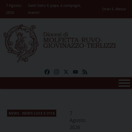
Skip
7 Agosto
Santi Sisto II, papa, e compagni,
to
Orari S. Messe
2026
martiri
content
Facebook
Instagram
X
YouTube
Feed
7
NEWS
NEWS LUCE E VITA
Agosto
2026