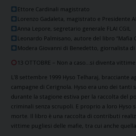
Ettore Cardinali magistrato
Lorenzo Gadaleta, magistrato e Presidente 
Anna Lepore, segretario generale FLAI CGIL
Leonardo Palmisano, autore del libro “Mafia 
Modera Giovanni di Benedetto, giornalista d
13 OTTOBRE – Non a caso…si diventa vittime 
L’8 settembre 1999 Hyso Telharaj, bracciante agr
campagne di Cerignola. Hyso era uno dei tanti s
durante la stagione estiva per la raccolta del p
criminali senza scrupoli. E proprio a loro Hyso s
morte. Il libro è una raccolta di contributi realiz
vittime pugliesi delle mafie, tra cui anche quell