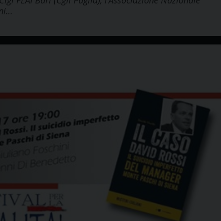
 Cigl FLAI Bari (Cgil Puglia), l’Associazione Nazionale
ini…