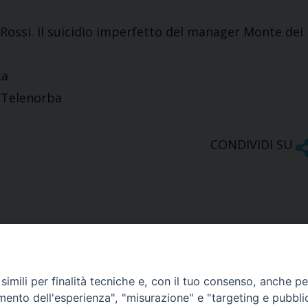
 Rossi. Il suicidio imperfetto del manager Monte dei
ca
i Telenorba
CONDIVIDI SU
imili per finalità tecniche e, con il tuo consenso, anche per 
amento dell'esperienza", "misurazione" e "targeting e pubbli