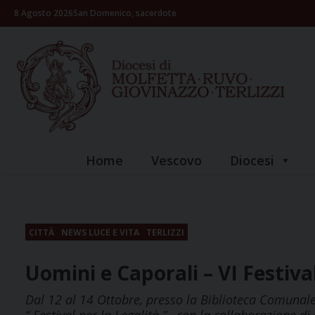
Skip
8 Agosto 2026
San Domenico, sacerdote
to
content
Home
Vescovo
Diocesi
CITTÀ
NEWS LUCE E VITA
TERLIZZI
Uomini e Caporali – VI Festival
Dal 12 al 14 Ottobre, presso la Biblioteca Comunale 