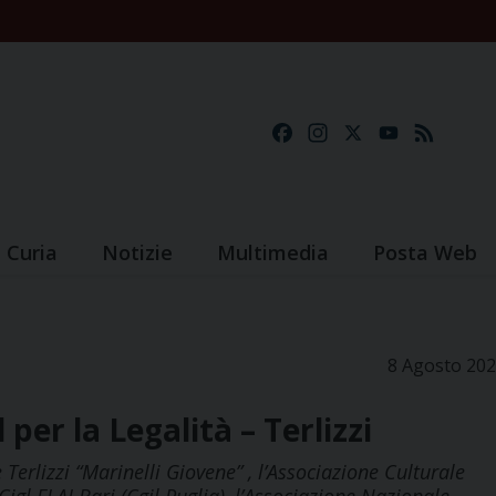
Facebook
Instagram
X
YouTube
Feed
Curia
Notizie
Multimedia
Posta Web
8 Agosto 20
 per la Legalità – Terlizzi
Terlizzi “Marinelli Giovene” , l’Associazione Culturale