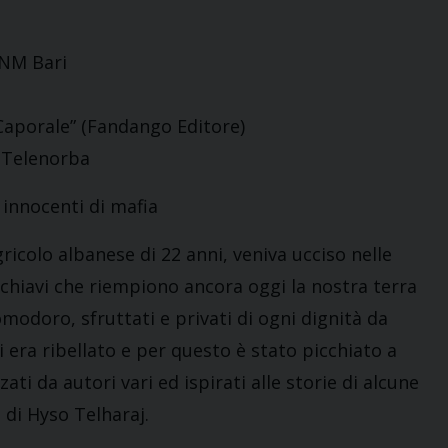
ANM Bari
Caporale” (Fandango Editore)
i Telenorba
innocenti di mafia
icolo albanese di 22 anni, veniva ucciso nelle
chiavi che riempiono ancora oggi la nostra terra
omodoro, sfruttati e privati di ogni dignità da
i era ribellato e per questo è stato picchiato a
zati da autori vari ed ispirati alle storie di alcune
a di Hyso Telharaj.