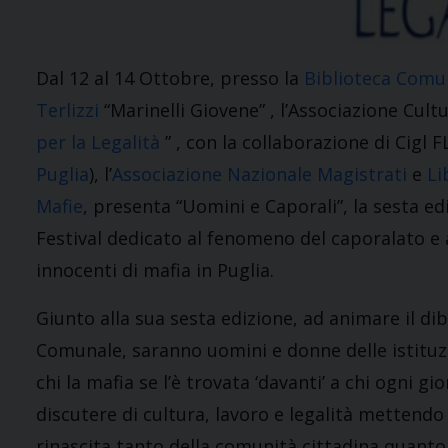
Dal 12 al 14 Ottobre, presso la
Biblioteca Comu
Terlizzi
“Marinelli Giovene” , l’Associazione Cult
per la Legalità
” , con la collaborazione di Cigl FL
Puglia
), l’
Associazione Nazionale Magistrati
e
Li
Mafie
, presenta “Uomini e Caporali”, la sesta ed
Festival dedicato al fenomeno del caporalato e a
innocenti di mafia in Puglia.
Giunto alla sua sesta edizione, ad animare il dib
Comunale, saranno uomini e donne delle istituzio
chi la mafia se l’è trovata ‘davanti’ a chi ogni 
discutere di cultura, l
avoro e legalità mettendo 
rinascita tanto della comunità cittadina quanto 