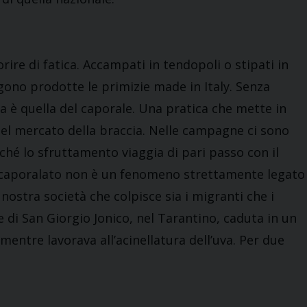
orire di fatica. Accampati in tendopoli o stipati in
gono prodotte le primizie made in Italy. Senza
ta è quella del caporale. Una pratica che mette in
del mercato della braccia. Nelle campagne ci sono
rché lo sfruttamento viaggia di pari passo con il
l caporalato non è un fenomeno strettamente legato
nostra società che colpisce sia i migranti che i
 di San Giorgio Jonico, nel Tarantino, caduta in un
mentre lavorava all’acinellatura dell’uva. Per due