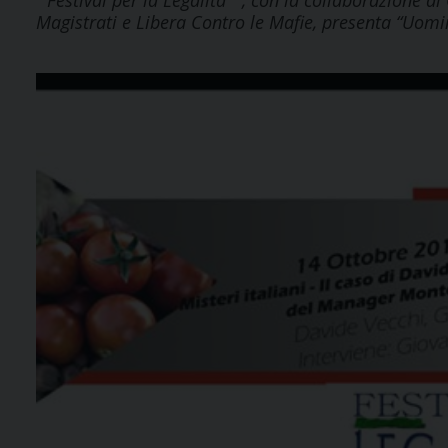
“ Festival per la Legalità ” , con la collaborazione di
Magistrati e Libera Contro le Mafie, presenta “Uom