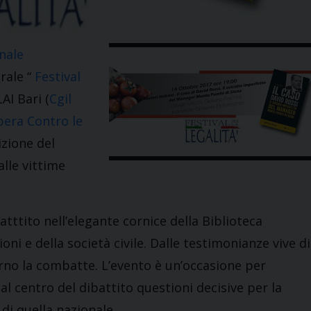
nale
urale “
Festival
AI Bari (
Cgil
bera Contro le
izione del
lle vittime
atttito nell’elegante cornice della Biblioteca
ni e della società civile. Dalle testimonianze vive di
giorno la combatte. L’evento è un’occasione per
al centro del dibattito questioni decisive per la
di quella nazionale.