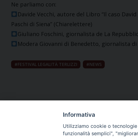
Ne parliamo con:
Davide Vecchi, autore del Libro “Il caso David
Paschi di Siena” (Chiarelettere)
Giuliano Foschini, giornalista de La Repubbli
Modera Giovanni di Benedetto, giornalista d
FESTIVAL LEGALITÀ TERLIZZI
NEWS
Informativa
Utilizziamo cookie o tecnologie s
funzionalità semplici", "miglior