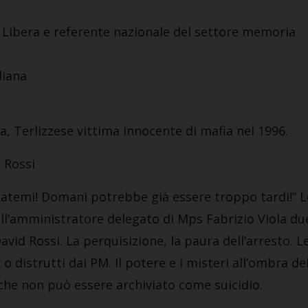
 Libera e referente nazionale del settore memoria
diana
, Terlizzese vittima innocente di mafia nel 1996.
d Rossi
utatemi! Domani potrebbe già essere troppo tardi!” L
 all’amministratore delegato di Mps Fabrizio Viola du
avid Rossi. La perquisizione, la paura dell’arresto. L
 o distrutti dai PM. Il potere e i misteri all’ombra de
o che non può essere archiviato come suicidio.