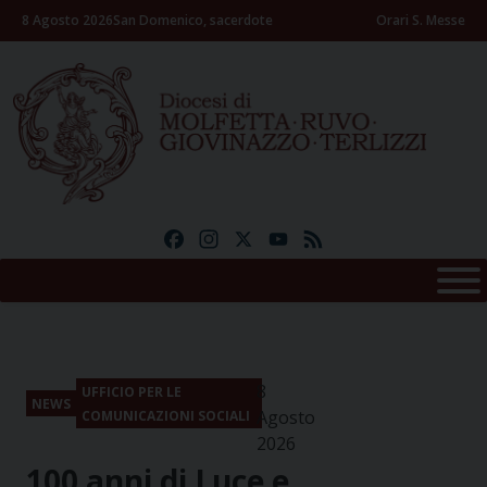
Skip
8 Agosto 2026
San Domenico, sacerdote
Orari S. Messe
to
content
Facebook
Instagram
X
YouTube
Feed
8
UFFICIO PER LE
NEWS
Agosto
COMUNICAZIONI SOCIALI
2026
100 anni di Luce e