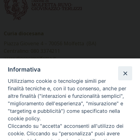
Curia diocesana
Piazza Giovene 4 – 70056 Molfetta (BA)
Centralino: 080 3374211
www.diocesimolfetta.it –
diocesimolfetta@pec.chiesacattolica.it
Informativa
Utilizziamo cookie o tecnologie simili per
Ufficio Comunicazioni sociali
finalità tecniche e, con il tuo consenso, anche per
altre finalità ("interazioni e funzionalità semplici",
Piazza Giovene 4 – 70056 Molfetta (BA)
"miglioramento dell'esperienza", "misurazione" e
comunicazionisociali@diocesimolfetta.it
"targeting e pubblicità") come specificato nella
cookie policy.
Cliccando su "accetta" acconsenti all'utilizzo dei
SEGUICI SU
cookie. Cliccando su "personalizza" puoi avere
Facebook
Instagram
X
YouTube
Feed