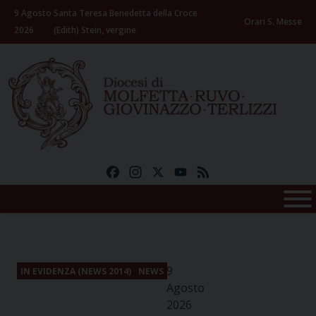
Skip
9 Agosto
Santa Teresa Benedetta della Croce
to
Orari S. Messe
2026
(Edith) Stein, vergine
content
Facebook
Instagram
X
YouTube
Feed
9
IN EVIDENZA (NEWS 2014)
NEWS
Agosto
2026