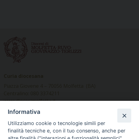
Curia diocesana
Piazza Giovene 4 – 70056 Molfetta (BA)
Centralino: 080 3374211
www.diocesimolfetta.it –
diocesimolfetta@pec.chiesacattolica.it
Informativa
Utilizziamo cookie o tecnologie simili per
Ufficio Comunicazioni sociali
finalità tecniche e, con il tuo consenso, anche per
altre finalità ("interazioni e funzionalità semplici",