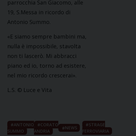
parrocchia San Giacomo, alle
19, S.Messa in ricordo di
Antonio Summo.
«E siamo sempre bambini ma,
nulla è impossibile, stavolta
non ti lascerò. Mi abbracci
piano ed io, torno ad esistere,
nel mio ricordo crescerai».
L.S. © Luce e Vita
ANTONIO
CORATO
STRAGE
NEWS
SUMMO
ANDRIA
FERROVIARIA