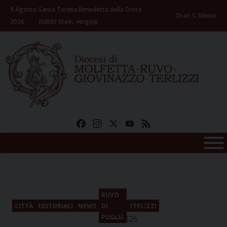
Skip
9 Agosto
Santa Teresa Benedetta della Croce
to
Orari S. Messe
2026
(Edith) Stein, vergine
content
Facebook
Instagram
X
YouTube
Feed
9
RUVO
Agosto
CITTÀ
EDITORIALI
NEWS
DI
TERLIZZI
PUGLIA
2026