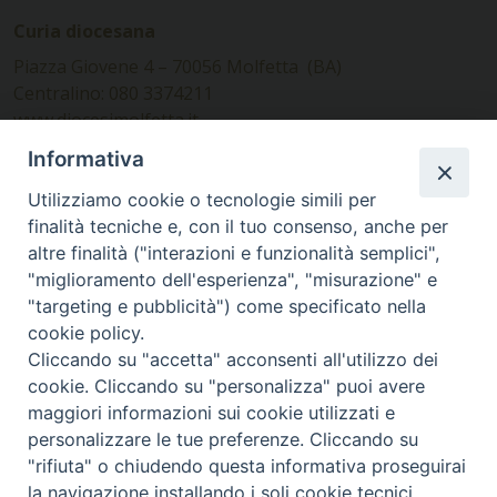
Curia diocesana
Piazza Giovene 4 – 70056 Molfetta (BA)
Centralino: 080 3374211
www.diocesimolfetta.it –
diocesimolfetta@pec.chiesacattolica.it
Informativa
Utilizziamo cookie o tecnologie simili per
Ufficio Comunicazioni sociali
finalità tecniche e, con il tuo consenso, anche per
altre finalità ("interazioni e funzionalità semplici",
Piazza Giovene 4 – 70056 Molfetta (BA)
"miglioramento dell'esperienza", "misurazione" e
comunicazionisociali@diocesimolfetta.it
"targeting e pubblicità") come specificato nella
cookie policy.
Cliccando su "accetta" acconsenti all'utilizzo dei
SEGUICI SU
cookie. Cliccando su "personalizza" puoi avere
Facebook
Instagram
X
YouTube
Feed
maggiori informazioni sui cookie utilizzati e
personalizzare le tue preferenze. Cliccando su
Privacy Policy - trasparenza
"rifiuta" o chiudendo questa informativa proseguirai
la navigazione installando i soli cookie tecnici.