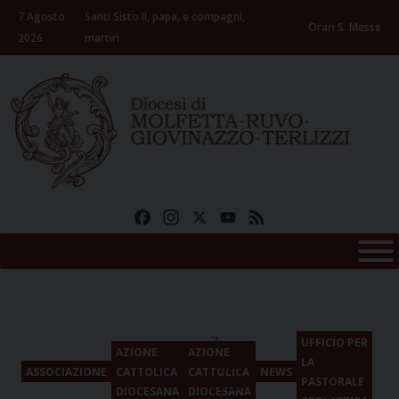
Skip
7 Agosto
Santi Sisto II, papa, e compagni,
to
Orari S. Messe
2026
martiri
content
Facebook
Instagram
X
YouTube
Feed
7
UFFICIO PER
AZIONE
AZIONE
Agosto
LA
ASSOCIAZIONE
CATTOLICA
CATTOLICA
NEWS
PASTORALE
2026
DIOCESANA
DIOCESANA