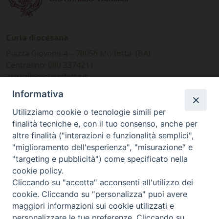
Curia diocesana
Piazza Giovene 4 – 70056 Molfetta (BA)
Centralino: 080 3374211
www.diocesimolfetta.it –
diocesimolfetta@pec.chiesacattolica.it
Informativa
Utilizziamo cookie o tecnologie simili per
Ufficio Comunicazioni sociali
finalità tecniche e, con il tuo consenso, anche per
altre finalità ("interazioni e funzionalità semplici",
Piazza Giovene 4 – 70056 Molfetta (BA)
"miglioramento dell'esperienza", "misurazione" e
comunicazionisociali@diocesimolfetta.it
"targeting e pubblicità") come specificato nella
cookie policy.
Cliccando su "accetta" acconsenti all'utilizzo dei
SEGUICI SU
cookie. Cliccando su "personalizza" puoi avere
Facebook
Instagram
X
YouTube
Feed
maggiori informazioni sui cookie utilizzati e
personalizzare le tue preferenze. Cliccando su