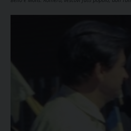
Bello e Mons. Romero, vescovi fatti popolo; don T