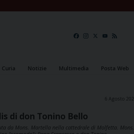
Facebook
Instagram
X
YouTube
Feed
Curia
Notizie
Multimedia
Posta Web
6 Agosto 20
lis di don Tonino Bello
ta da Mons. Martella nella cattedrale di Molfetta. Mons