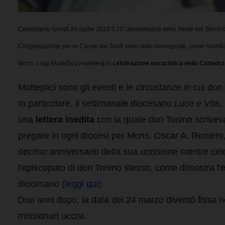
Celebriamo lunedì 20 aprile 2015 il 22° anniversario della morte del Servo 
Congregazione per le Cause dei Santi sono state consegnate, come ricordiam
Mons. Luigi Martella presiederà la
celebrazione eucaristica nella Cattedral
Molteplici sono gli eventi e le circostanze in cui don
In particolare, il settimanale diocesano
Luce e Vita
,
una
lettera inedita
con la quale don Tonino scriveva 
pregare in ogni diocesi per Mons. Oscar A. Romero,
decimo anniversario della sua uccisione mentre cele
l'episcopato di don Tonino stesso, come dimostra l'
diocesano (
leggi qui
).
Due anni dopo, la data del 24 marzo diventò fissa nel 
missionari uccisi.