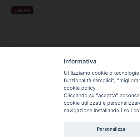
NEWS
Informativa
Utilizziamo cookie o tecnologie s
funzionalità semplici", "miglior
cookie policy.
Curia diocesana
Cliccando su "accetta" acconsent
cookie utilizzati e personalizza
Piazza Giovene 4 – 70056 Molfetta (BA)
navigazione installando i soli co
Centralino: 080 3374211
www.diocesimolfetta.it – diocesimolfetta@pec.chiesacattol
Personalizza