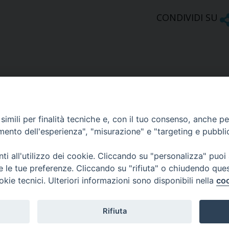
CONDIVIDI SU
imili per finalità tecniche e, con il tuo consenso, anche per 
amento dell'esperienza", "misurazione" e "targeting e pubbli
Ufficio Comunicazioni sociali
i all'utilizzo dei cookie. Cliccando su "personalizza" puoi
re le tue preferenze. Cliccando su "rifiuta" o chiudendo que
Piazza Giovene 4 – 70056 Molfetta (BA)
okie tecnici. Ulteriori informazioni sono disponibili nella
coo
comunicazionisociali@diocesimolfetta.it
ica.it
Rifiuta