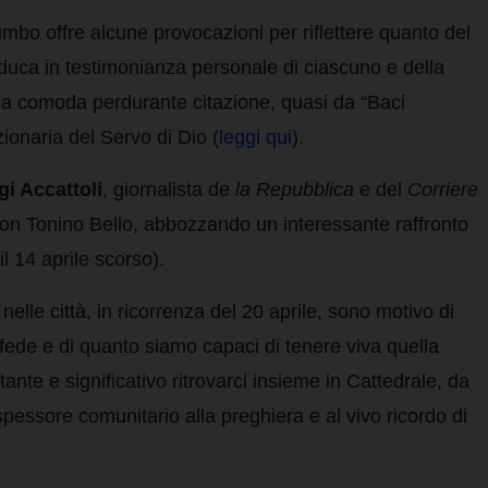
mbo offre alcune provocazioni per riflettere quanto del
aduca in testimonianza personale di ciascuno e della
una comoda perdurante citazione, quasi da “Baci
ionaria del Servo di Dio (
leggi qui
).
gi Accattoli
, giornalista de
la Repubblica
e del
Corriere
i don Tonino Bello, abbozzando un interessante raffronto
 14 aprile scorso).
elle città, in ricorrenza del 20 aprile, sono motivo di
di fede e di quanto siamo capaci di tenere viva quella
tante e significativo ritrovarci insieme in Cattedrale, da
 spessore comunitario alla preghiera e al vivo ricordo di