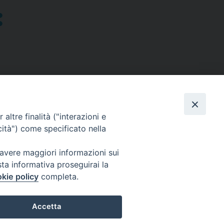
altre finalità ("interazioni e
cità") come specificato nella
SEGUICI SU
 avere maggiori informazioni sui
sta informativa proseguirai la
Facebook
Instagram
X
YouTube
Feed
kie policy
completa.
Accetta