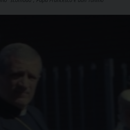
onino "scomodo"; Papa Francesco e don Tonino