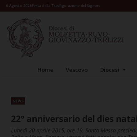
Skip
6 Agosto 2026
Festa della Trasfigurazione del Signore
to
content
Home
Vescovo
Diocesi
NEWS
22° anniversario del dies nata
Lunedì 20 aprile 2015, ore 19, Santa Messa presiedu