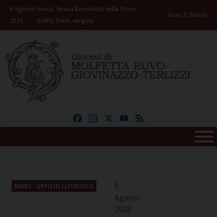
Skip
9 Agosto
Santa Teresa Benedetta della Croce
to
Orari S. Messe
2026
(Edith) Stein, vergine
content
Facebook
Instagram
X
YouTube
Feed
9
NEWS
UFFICIO LITURGICO
Agosto
2026