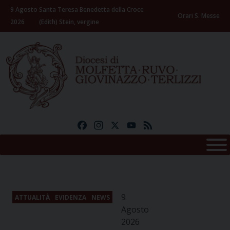
Skip
9 Agosto
Santa Teresa Benedetta della Croce
to
Orari S. Messe
2026
(Edith) Stein, vergine
content
Facebook
Instagram
X
YouTube
Feed
9
ATTUALITÀ
EVIDENZA
NEWS
Agosto
2026