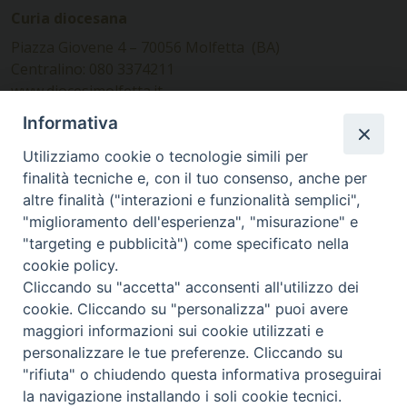
Curia diocesana
Piazza Giovene 4 – 70056 Molfetta (BA)
Centralino: 080 3374211
www.diocesimolfetta.it –
diocesimolfetta@pec.chiesacattolica.it
Informativa
Utilizziamo cookie o tecnologie simili per
Ufficio Comunicazioni sociali
finalità tecniche e, con il tuo consenso, anche per
altre finalità ("interazioni e funzionalità semplici",
Piazza Giovene 4 – 70056 Molfetta (BA)
"miglioramento dell'esperienza", "misurazione" e
comunicazionisociali@diocesimolfetta.it
"targeting e pubblicità") come specificato nella
cookie policy.
Cliccando su "accetta" acconsenti all'utilizzo dei
SEGUICI SU
cookie. Cliccando su "personalizza" puoi avere
Facebook
Instagram
X
YouTube
Feed
maggiori informazioni sui cookie utilizzati e
personalizzare le tue preferenze. Cliccando su
Privacy Policy - trasparenza
"rifiuta" o chiudendo questa informativa proseguirai
la navigazione installando i soli cookie tecnici.