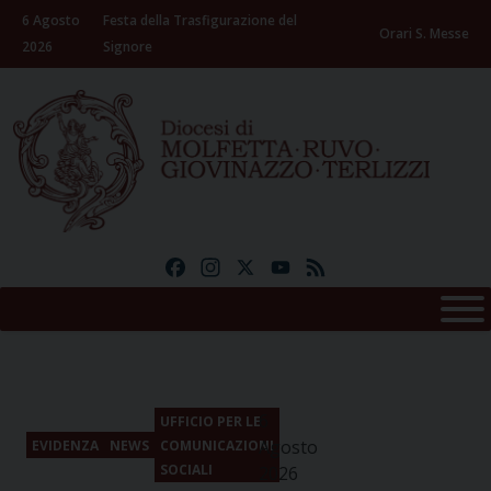
Skip
6 Agosto
Festa della Trasfigurazione del
to
Orari S. Messe
2026
Signore
content
Facebook
Instagram
X
YouTube
Feed
6
UFFICIO PER LE
Agosto
EVIDENZA
NEWS
COMUNICAZIONI
SOCIALI
2026