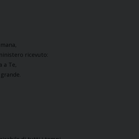
 umana,
ministero ricevuto:
a a Te,
 grande.