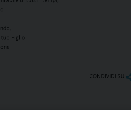
irabile di tutti i tempi,
no
ondo,
 tuo Figlio
ione
CONDIVIDI SU