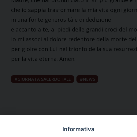
Madre, che hai pronunciato il “sì” più grande e m
che io sappia trasformare la mia vita ogni gior
in una fonte generosità e di dedizione
e accanto a te, ai piedi delle grandi croci del m
io mi associ al dolore redentore della morte del
per gioire con Lui nel trionfo della sua resurrez
per la vita eterna. Amen.
GIORNATA SACERDOTALE
NEWS
Informativa