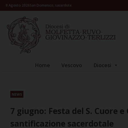
Skip
8 Agosto 2026
San Domenico, sacerdote
to
content
Home
Vescovo
Diocesi
NEWS
7 giugno: Festa del S. Cuore e
santificazione sacerdotale