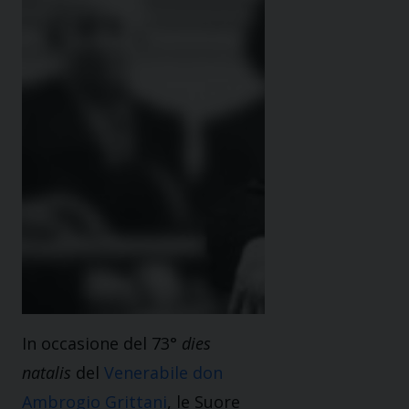
In occasione del 73°
dies
natalis
del
Venerabile don
Ambrogio Grittani
, le Suore