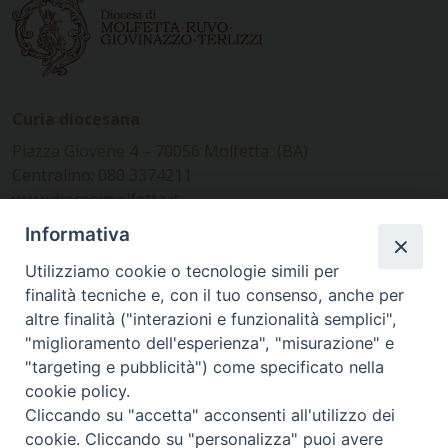
Curia diocesana
Piazza Giovene 4 – 70056 Molfetta (BA)
Centralino: 080 3374211
www.diocesimolfetta.it –
diocesimolfetta@pec.chiesacattolica.it
Informativa
Utilizziamo cookie o tecnologie simili per
Ufficio Comunicazioni sociali
finalità tecniche e, con il tuo consenso, anche per
altre finalità ("interazioni e funzionalità semplici",
Piazza Giovene 4 – 70056 Molfetta (BA)
"miglioramento dell'esperienza", "misurazione" e
comunicazionisociali@diocesimolfetta.it
"targeting e pubblicità") come specificato nella
cookie policy.
Cliccando su "accetta" acconsenti all'utilizzo dei
SEGUICI SU
cookie. Cliccando su "personalizza" puoi avere