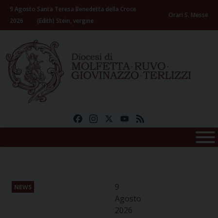
Skip
9 Agosto
Santa Teresa Benedetta della Croce
to
Orari S. Messe
2026
(Edith) Stein, vergine
content
Facebook
Instagram
X
YouTube
Feed
9
NEWS
Agosto
2026