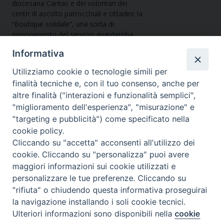
diocesana Caritas e dei volontari dei
centri di ascolto parrocchiali e cittadini; la
“Boutique solidale”, una sorta di
rinnovamento del servizio guardaroba,
per dare maggiore dignità alle famiglie e
Informativa
rispondere in modo nuovo a un bisogno
già noto; infine, l’orto solidale presso la
Utilizziamo cookie o tecnologie simili per
parrocchia S. Agostino di Giovinazzo.
Don
finalità tecniche e, con il tuo consenso, anche per
Michele
: La nostra Diocesi beneficia
altre finalità ("interazioni e funzionalità semplici",
ogni anno di questo prezioso contributo
per tanti progetti che, con le sole risorse
"miglioramento dell'esperienza", "misurazione" e
degli enti, non si sarebbero mai potuti
"targeting e pubblicità") come specificato nella
effettuare. Un grande aiuto che ci
cookie policy.
permette di sostenere e promuovere
Cliccando su "accetta" acconsenti all'utilizzo dei
iniziative culturali a servizio del bene
cookie. Cliccando su "personalizza" puoi avere
comune: restauro di dipinti, sculture,
maggiori informazioni sui cookie utilizzati e
documenti e libri antichi; inventariazione
personalizzare le tue preferenze. Cliccando su
dei beni storico-artistici degli edifici
ecclesiastici; dotazione di impianti di
"rifiuta" o chiudendo questa informativa proseguirai
sicurezza; restauro degli organi storici;
la navigazione installando i soli cookie tecnici.
catalogazione dei beni librari; restauro
Ulteriori informazioni sono disponibili nella
cookie
Preferenze Cookie
delle chiese; acquisto di case canoniche. I