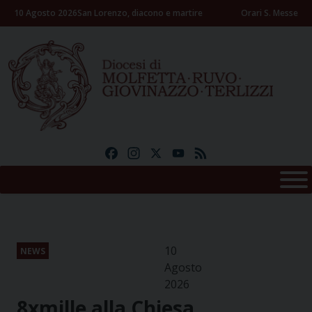
Skip
10 Agosto 2026
San Lorenzo, diacono e martire
Orari S. Messe
to
content
Facebook
Instagram
X
YouTube
Feed
10
NEWS
Agosto
2026
8xmille alla Chiesa