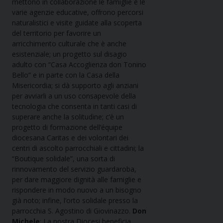
mettono in collaborazione le famiglie e le
varie agenzie educative, offrono percorsi
naturalistici e visite guidate alla scoperta
del territorio per favorire un
arricchimento culturale che è anche
esistenziale; un progetto sul disagio
adulto con “Casa Accoglienza don Tonino
Bello” e in parte con la Casa della
Misericordia; si dà supporto agli anziani
per avviarli a un uso consapevole della
tecnologia che consenta in tanti casi di
superare anche la solitudine; c’è un
progetto di formazione dell’équipe
diocesana Caritas e dei volontari dei
centri di ascolto parrocchiali e cittadini; la
“Boutique solidale”, una sorta di
rinnovamento del servizio guardaroba,
per dare maggiore dignità alle famiglie e
rispondere in modo nuovo a un bisogno
già noto; infine, l’orto solidale presso la
parrocchia S. Agostino di Giovinazzo.
Don
Michele
: La nostra Diocesi beneficia