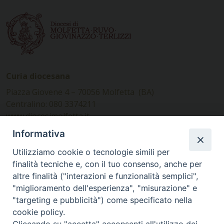
Curia diocesana
Piazza Giovene 4 – 70056 Molfetta (BA)
Centralino: 080 3374211
www.diocesimolfetta.it –
diocesimolfetta@pec.chiesacattolica.it
Informativa
Utilizziamo cookie o tecnologie simili per
Ufficio Comunicazioni sociali
finalità tecniche e, con il tuo consenso, anche per
altre finalità ("interazioni e funzionalità semplici",
Piazza Giovene 4 – 70056 Molfetta (BA)
"miglioramento dell'esperienza", "misurazione" e
comunicazionisociali@diocesimolfetta.it
"targeting e pubblicità") come specificato nella
cookie policy.