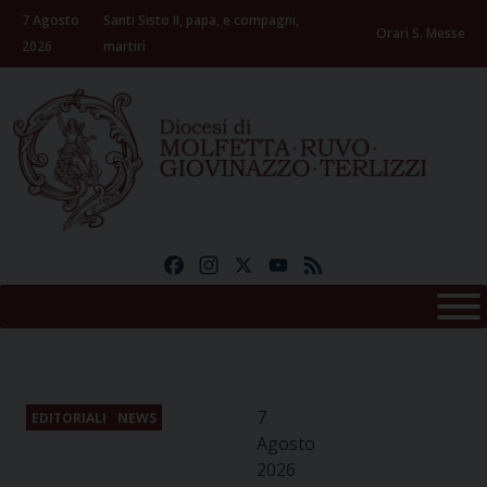
Skip
7 Agosto
Santi Sisto II, papa, e compagni,
to
Orari S. Messe
2026
martiri
content
Facebook
Instagram
X
YouTube
Feed
7
EDITORIALI
NEWS
Agosto
2026