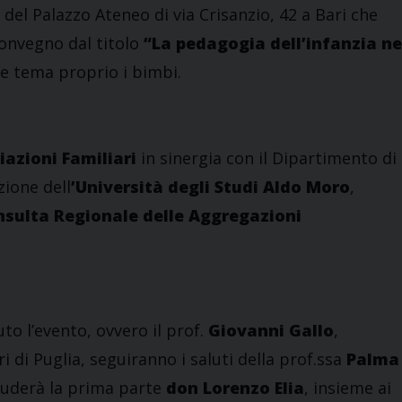
no del Palazzo Ateneo di via Crisanzio, 42 a Bari che
 convegno dal titolo
“La pedagogia dell’infanzia ne
e tema proprio i bimbi.
iazioni Familiari
in sinergia con il Dipartimento di
zione dell
’Università degli Studi Aldo Moro
,
sulta Regionale delle Aggregazioni
uto l’evento, ovvero il prof.
Giovanni Gallo
,
 di Puglia, seguiranno i saluti della prof.ssa
Palma
luderà la prima parte
don Lorenzo Elia
, insieme ai