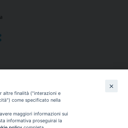
ia
altre finalità ("interazioni e
cità") come specificato nella
SEGUICI SU
 avere maggiori informazioni sui
sta informativa proseguirai la
Facebook
Instagram
X
YouTube
Feed
kie policy
completa.