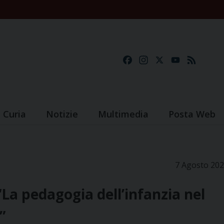
Facebook
Instagram
X
YouTube
Feed
Curia
Notizie
Multimedia
Posta Web
7 Agosto 20
La pedagogia dell’infanzia nel
”