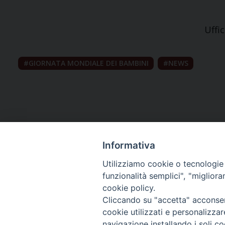
Uffi
GIORNATA MONDIALE DEI BAMBINI
NEWS
Informativa
Utilizziamo cookie o tecnologie s
funzionalità semplici", "miglior
cookie policy.
Curia diocesana
Cliccando su "accetta" acconsent
cookie utilizzati e personalizza
Piazza Giovene 4 – 70056 Molfetta (BA)
navigazione installando i soli co