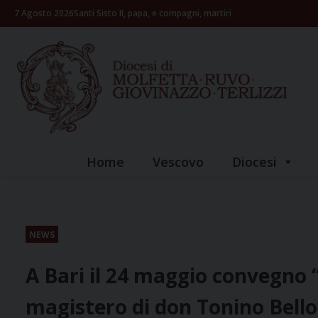
Skip
7 Agosto 2026
Santi Sisto II, papa, e compagni, martiri
to
content
Home
Vescovo
Diocesi
NEWS
A Bari il 24 maggio convegno “
magistero di don Tonino Bello