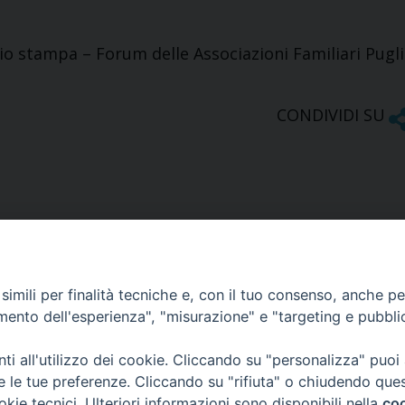
cio stampa – Forum delle Associazioni Familiari Pugl
CONDIVIDI SU
imili per finalità tecniche e, con il tuo consenso, anche per 
amento dell'esperienza", "misurazione" e "targeting e pubbli
Ufficio Comunicazioni sociali
i all'utilizzo dei cookie. Cliccando su "personalizza" puoi
re le tue preferenze. Cliccando su "rifiuta" o chiudendo que
Piazza Giovene 4 – 70056 Molfetta (BA)
okie tecnici. Ulteriori informazioni sono disponibili nella
coo