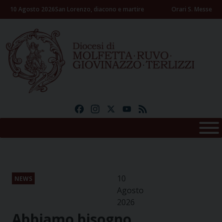
Skip
10 Agosto 2026
San Lorenzo, diacono e martire
Orari S. Messe
to
content
Facebook
Instagram
X
YouTube
Feed
10
NEWS
Agosto
2026
Abbiamo bisogno