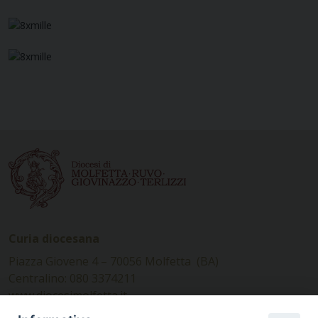
Curia diocesana
Piazza Giovene 4 – 70056 Molfetta (BA)
Centralino: 080 3374211
www.diocesimolfetta.it –
diocesimolfetta@pec.chiesacattolica.it