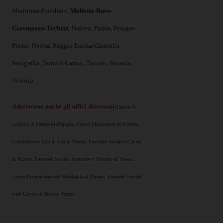
Marittima-Piombino,
Molfetta-Ruvo-
Giovinazzo-Terlizzi
,
Padova, Parma, Pescara-
Penne,
Pistoia, Reggio Emilia-Guastalla,
Senigallia, Termoli-Larino, Treviso, Venezia,
Vicenza.
Aderiscono anche gli uffici diocesani:
Caritas di
Andria e di Faenza-Modigliana,
Centro Missionario di Fidenza,
Commissione Stili di Vita di Verona,
Pastorale Sociale e Caritas
di Rimini,
Pastorale Sociale, Ambiente e Turismo di Trento,
Centro Documentazione Mondialità di Milano,
Pastorale Sociale
e del Lavoro di Vittorio Veneto.