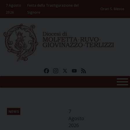
Skip
7 Agosto
Festa della Trasfigurazione del
to
Orari S. Messe
2026
Signore
content
Facebook
Instagram
X
YouTube
Feed
7
NEWS
Agosto
2026