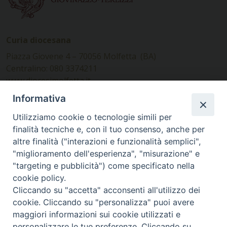
Curia diocesana
Piazza Giovene 4 – 70056 Molfetta (BA)
Centralino: 080 3374211
www.diocesimolfetta.it –
diocesimolfetta@pec.chiesacattolica.it
Informativa
Utilizziamo cookie o tecnologie simili per
Ufficio Comunicazioni sociali
finalità tecniche e, con il tuo consenso, anche per
altre finalità ("interazioni e funzionalità semplici",
Piazza Giovene 4 – 70056 Molfetta (BA)
"miglioramento dell'esperienza", "misurazione" e
comunicazionisociali@diocesimolfetta.it
"targeting e pubblicità") come specificato nella
cookie policy.
Cliccando su "accetta" acconsenti all'utilizzo dei
SEGUICI SU
cookie. Cliccando su "personalizza" puoi avere
Facebook
Instagram
X
YouTube
Feed
maggiori informazioni sui cookie utilizzati e
personalizzare le tue preferenze. Cliccando su