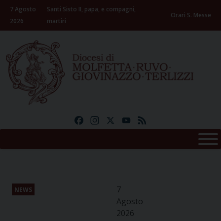
Skip
7 Agosto
Santi Sisto II, papa, e compagni,
to
Orari S. Messe
2026
martiri
content
Facebook
Instagram
X
YouTube
Feed
7
NEWS
Agosto
2026