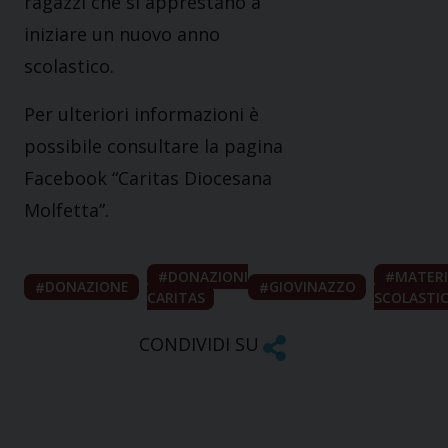
ragazzi che si apprestano a
iniziare un nuovo anno
scolastico.
Per ulteriori informazioni è
possibile consultare la pagina
Facebook “Caritas Diocesana
Molfetta”.
DONAZIONI
MATERI
DONAZIONE
GIOVINAZZO
CARITAS
SCOLASTI
CONDIVIDI SU