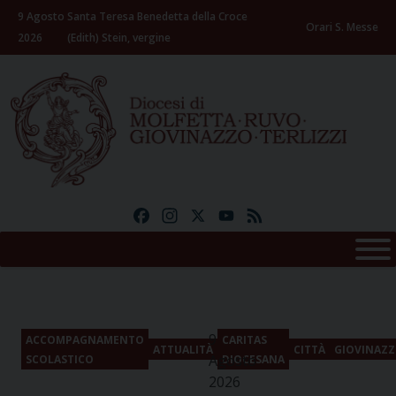
Skip
9 Agosto
Santa Teresa Benedetta della Croce
to
Orari S. Messe
2026
(Edith) Stein, vergine
content
Facebook
Instagram
X
YouTube
Feed
9
ACCOMPAGNAMENTO
CARITAS
ATTUALITÀ
CITTÀ
GIOVINAZ
Agosto
SCOLASTICO
DIOCESANA
2026