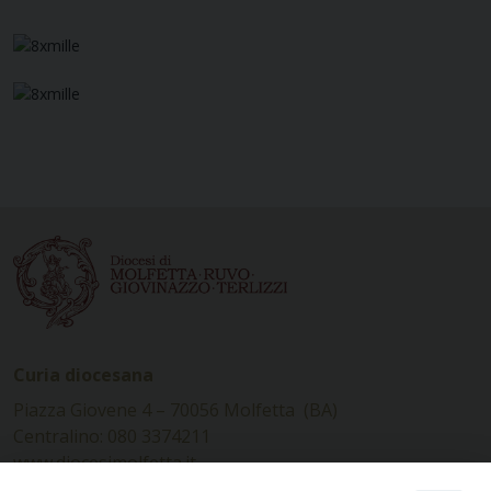
Curia diocesana
Piazza Giovene 4 – 70056 Molfetta (BA)
Centralino: 080 3374211
www.diocesimolfetta.it –
diocesimolfetta@pec.chiesacattolica.it