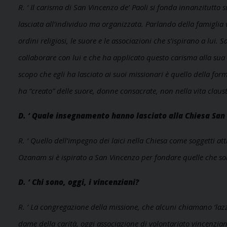
R. ‘ Il carisma di San Vincenzo de’ Paoli si fonda innanzitutto s
lasciata all’individuo ma organizzata. Parlando della famiglia
ordini religiosi, le suore e le associazioni che s’ispirano a lui
collaborare con lui e che ha applicato questo carisma alla sua v
scopo che egli ha lasciato ai suoi missionari è quello della for
ha “creato” delle suore, donne consacrate, non nella vita clau
D. ‘ Quale insegnamento hanno lasciato alla Chiesa San 
R. ‘ Quello dell’impegno dei laici nella Chiesa come soggetti at
Ozanam si è ispirato a San Vincenzo per fondare quelle che son
D. ‘ Chi sono, oggi, i vincenziani?
R. ‘ La congregazione della missione, che alcuni chiamano ‘lazza
dame della carità, oggi associazione di volontariato vincenzian