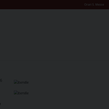
Orari S. Messe
26
a