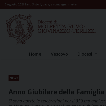
Skip
7 Agosto 2026
Santi Sisto II, papa, e compagni, martiri
to
content
Home
Vescovo
Diocesi
NEWS
Anno Giubilare della Famiglia
Si sono aperte le celebrazioni per il 350.mo anniver