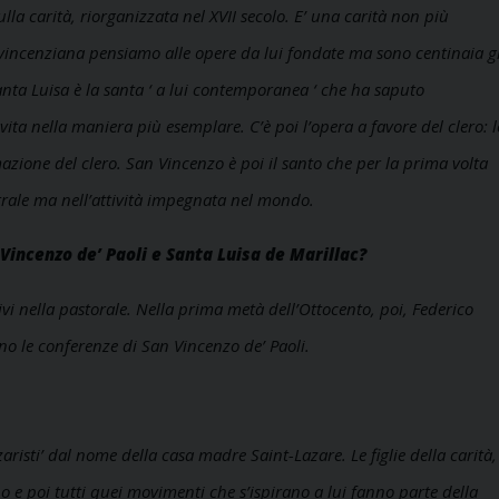
ulla carità, riorganizzata nel XVII secolo. E’ una carità non più
 vincenziana pensiamo alle opere da lui fondate ma sono centinaia gl
. Santa Luisa è la santa ‘ a lui contemporanea ‘ che ha saputo
ita nella maniera più esemplare. C’è poi l’opera a favore del clero: l
mazione del clero. San Vincenzo è poi il santo che per la prima volta
strale ma nell’attività impegnata nel mondo.
Vincenzo de’ Paoli e Santa Luisa de Marillac?
tivi nella pastorale. Nella prima metà dell’Ottocento, poi, Federico
o le conferenze di San Vincenzo de’ Paoli.
risti’ dal nome della casa madre Saint-Lazare. Le figlie della carità,
o e poi tutti quei movimenti che s’ispirano a lui fanno parte della