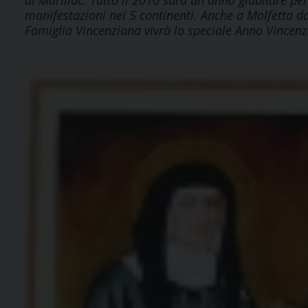
di Marillac. Tutto il 2010 sarà un anno giubilare per
manifestazioni nei 5 continenti. Anche a Molfetta 
Famiglia Vincenziana vivrà lo speciale Anno Vincenz