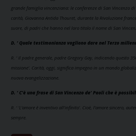
grande famiglia vincenziana: le conferenze di San Vincenzo di 
carità, Giovanna Antida Thouret, durante la Rivoluzione fran
suore, di padri che hanno nel loro titolo il nome di San Vincen
D. ‘ Quale testimonianza vogliono dare nel Terzo millen
R. ‘ Il padre generale, padre Gregory Gay, indicendo questo 3
missione’. Carità, oggi, significa impegno in un mondo globa
nuova evangelizzazione.
D. ‘ C’è una frase di San Vincenzo de’ Paoli che è possib
R. ‘ ‘L’amore è inventivo all’infinito’. Cioè, l’amore sincero, a
sempre.