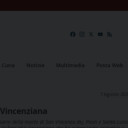
Facebook
Instagram
X
YouTube
Feed
Curia
Notizie
Multimedia
Posta Web
7 Agosto 20
 Vincenziana
sario della morte di San Vincenzo de¿ Paoli e Santa Luis