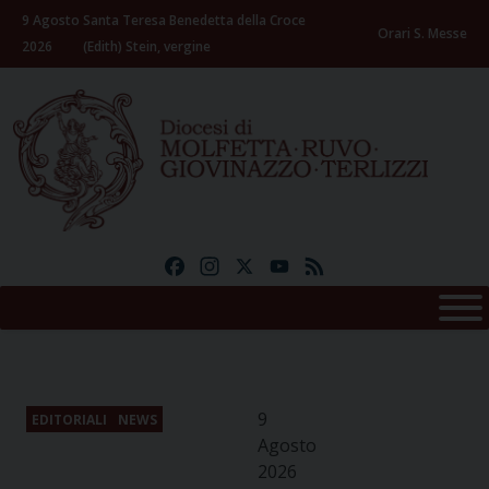
Skip
9 Agosto
Santa Teresa Benedetta della Croce
to
Orari S. Messe
2026
(Edith) Stein, vergine
content
Facebook
Instagram
X
YouTube
Feed
9
EDITORIALI
NEWS
Agosto
2026