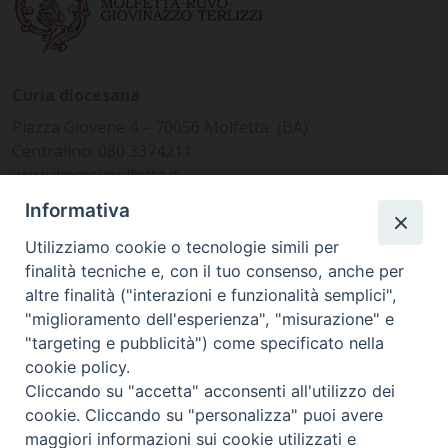
Curia diocesana
Piazza Giovene 4 – 70056 Molfetta (BA)
Centralino: 080 3374211
www.diocesimolfetta.it –
diocesimolfetta@pec.chiesacattolica.it
Informativa
Utilizziamo cookie o tecnologie simili per
Ufficio Comunicazioni sociali
finalità tecniche e, con il tuo consenso, anche per
altre finalità ("interazioni e funzionalità semplici",
Piazza Giovene 4 – 70056 Molfetta (BA)
"miglioramento dell'esperienza", "misurazione" e
comunicazionisociali@diocesimolfetta.it
"targeting e pubblicità") come specificato nella
cookie policy.
Cliccando su "accetta" acconsenti all'utilizzo dei
SEGUICI SU
cookie. Cliccando su "personalizza" puoi avere
Facebook
Instagram
X
YouTube
Feed
maggiori informazioni sui cookie utilizzati e