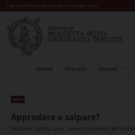
Skip
7 Agosto 2026
Santi Sisto II, papa, e compagni, martiri
to
content
Home
Vescovo
Diocesi
NEWS
Approdare o salpare?
Relazioni, carità, cura... ancora tre parole dal cam