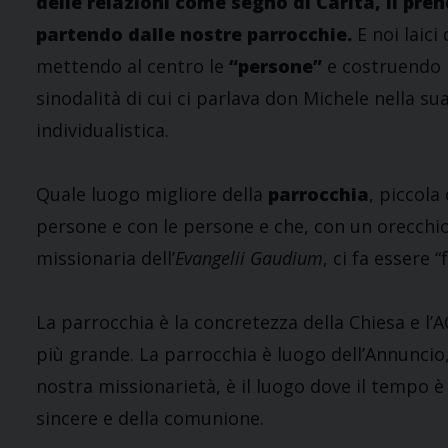
delle relazioni come segno di Carità, il prend
partendo dalle nostre parrocchie.
E noi laici
mettendo al centro le
“persone”
e costruendo r
sinodalità di cui ci parlava don Michele nella su
individualistica.
Quale luogo migliore della
parrocchia
, piccola 
persone e con le persone e che, con un orecchio a
missionaria dell’
Evangelii Gaudium
, ci fa essere 
La parrocchia è la concretezza della Chiesa e l’A
più grande. La parrocchia è luogo dell’Annuncio,
nostra missionarietà, è il luogo dove il tempo è 
sincere e della comunione.