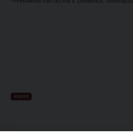
*Presidente Parrocchia S. Domenico, Giovinazz
NEWS