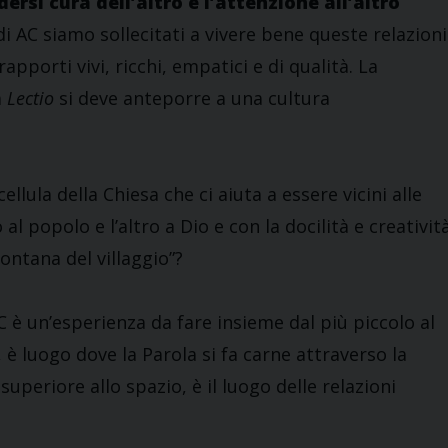
ersi cura dell’altro e l’attenzione all’altro
 di AC siamo sollecitati a vivere bene queste relazioni
apporti vivi, ricchi, empatici e di qualità. La
a
Lectio
si deve anteporre a una cultura
cellula della Chiesa che ci aiuta a essere vicini alle
l popolo e l’altro a Dio e con la docilità e creativit
“fontana del villaggio”?
C è un’esperienza da fare insieme dal più piccolo al
 è luogo dove la Parola si fa carne attraverso la
superiore allo spazio, è il luogo delle relazioni