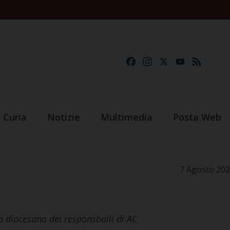
Facebook
Instagram
X
YouTube
Feed
Curia
Notizie
Multimedia
Posta Web
7 Agosto 20
po diocesano dei responsbaili di AC