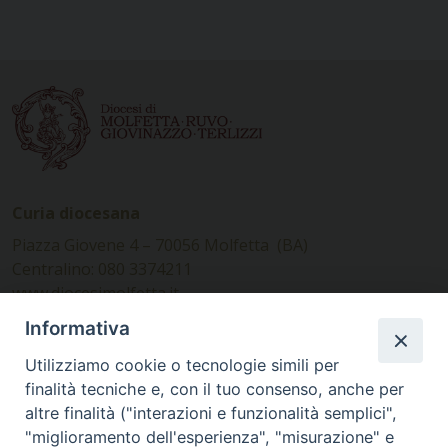
Curia diocesana
Piazza Giovene 4 – 70056 Molfetta (BA)
Centralino: 080 3374211
www.diocesimolfetta.it –
diocesimolfetta@pec.chiesacattolica.it
Informativa
Utilizziamo cookie o tecnologie simili per
Ufficio Comunicazioni sociali
finalità tecniche e, con il tuo consenso, anche per
altre finalità ("interazioni e funzionalità semplici",
Piazza Giovene 4 – 70056 Molfetta (BA)
"miglioramento dell'esperienza", "misurazione" e
comunicazionisociali@diocesimolfetta.it