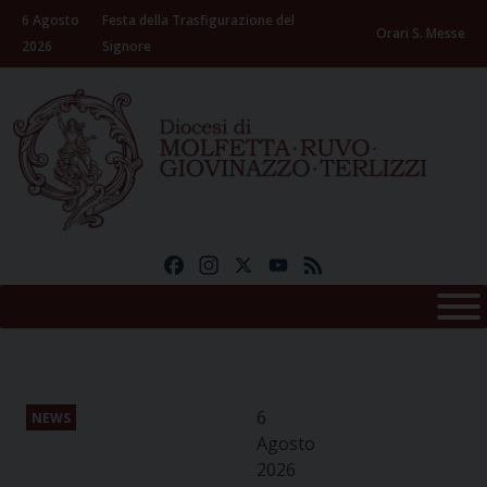
Skip
6 Agosto
Festa della Trasfigurazione del
to
Orari S. Messe
2026
Signore
content
Facebook
Instagram
X
YouTube
Feed
6
NEWS
Agosto
2026