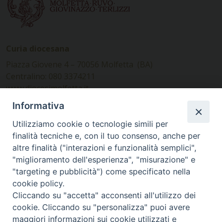
Curia diocesana
Piazza Giovene 4 – 70056 Molfetta (BA)
Centralino: 080 3374211
www.diocesimolfetta.it –
diocesimolfetta@pec.chiesacattolica.it
Informativa
Utilizziamo cookie o tecnologie simili per
Ufficio Comunicazioni sociali
finalità tecniche e, con il tuo consenso, anche per
altre finalità ("interazioni e funzionalità semplici",
Piazza Giovene 4 – 70056 Molfetta (BA)
"miglioramento dell'esperienza", "misurazione" e
comunicazionisociali@diocesimolfetta.it
"targeting e pubblicità") come specificato nella
cookie policy.
Cliccando su "accetta" acconsenti all'utilizzo dei
SEGUICI SU
cookie. Cliccando su "personalizza" puoi avere
Facebook
Instagram
X
YouTube
Feed
maggiori informazioni sui cookie utilizzati e