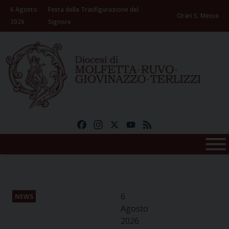
Skip
6 Agosto
Festa della Trasfigurazione del
to
Orari S. Messe
2026
Signore
content
Facebook
Instagram
X
YouTube
Feed
6
NEWS
Agosto
2026