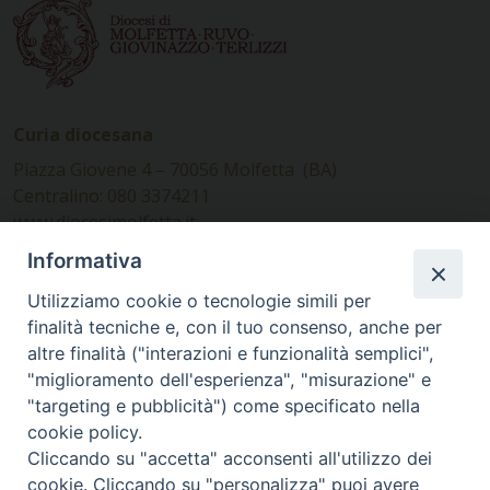
Curia diocesana
Piazza Giovene 4 – 70056 Molfetta (BA)
Centralino: 080 3374211
www.diocesimolfetta.it –
diocesimolfetta@pec.chiesacattolica.it
Informativa
Utilizziamo cookie o tecnologie simili per
Ufficio Comunicazioni sociali
finalità tecniche e, con il tuo consenso, anche per
altre finalità ("interazioni e funzionalità semplici",
Piazza Giovene 4 – 70056 Molfetta (BA)
"miglioramento dell'esperienza", "misurazione" e
comunicazionisociali@diocesimolfetta.it
"targeting e pubblicità") come specificato nella
cookie policy.
Cliccando su "accetta" acconsenti all'utilizzo dei
SEGUICI SU
cookie. Cliccando su "personalizza" puoi avere