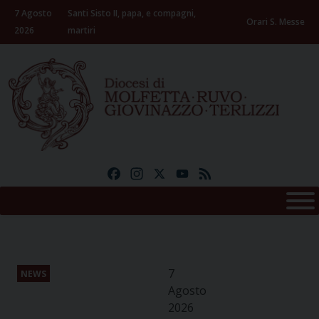
Skip
7 Agosto
Santi Sisto II, papa, e compagni,
to
Orari S. Messe
2026
martiri
content
Facebook
Instagram
X
YouTube
Feed
7
NEWS
Agosto
2026