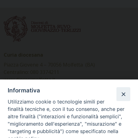
Curia diocesana
Piazza Giovene 4 – 70056 Molfetta (BA)
Centralino: 080 3374211
www.diocesimolfetta.it –
diocesimolfetta@pec.chiesacattolica.it
Informativa
Utilizziamo cookie o tecnologie simili per
Ufficio Comunicazioni sociali
finalità tecniche e, con il tuo consenso, anche per
altre finalità ("interazioni e funzionalità semplici",
Piazza Giovene 4 – 70056 Molfetta (BA)
"miglioramento dell'esperienza", "misurazione" e
comunicazionisociali@diocesimolfetta.it
"targeting e pubblicità") come specificato nella