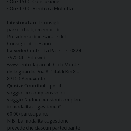
• Ore 15.00: Conclusione
• O
re 17.00: Rientro a Molfetta
I destinatari:
I Consigli
parrocchiali, i membri di
Presidenza diocesana e del
Consiglio diocesano.
La sede:
Centro La Pace Tel. 0824
357004 – Sito web:
www.centrolapace.it, C. da Monte
delle guardie, Via A. Cifaldi Km.8 –
82100 Benevento
Quota:
Contributo per il
soggiorno comprensivo di
viaggio: 2 (due) pensioni complete
in modalità cogestione
€
60,00/partecipante
N.B.: La modalità cogestione
prevede che ciascun partecipante