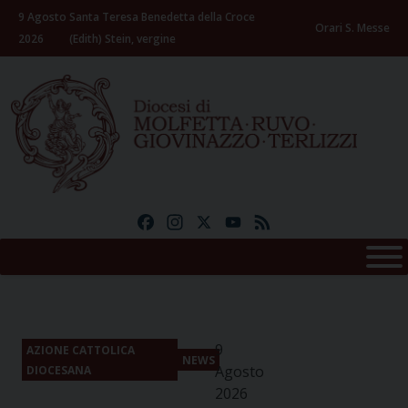
Skip
9 Agosto
Santa Teresa Benedetta della Croce
to
Orari S. Messe
2026
(Edith) Stein, vergine
content
Facebook
Instagram
X
YouTube
Feed
9
AZIONE CATTOLICA
NEWS
Agosto
DIOCESANA
2026