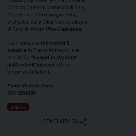
Maestro del Coro Niki Petruzzella;
Coro da Camera Harmonia di Bari,
Maestro del Coro Sergio Lella,
orchestra della Città Metropolitana
di Bari, direttore
Vito Clemente.
Gran chiusura
mercoledì 5
ottobre
in Piazza Matteotti alle
ore 20.30,
“Gospel in My Soul”
dei
WantedChorus
direttore
Vincenzo Schettini.
Paolo Michele Pinto
334 1284080
NEWS
CONDIVIDI SU