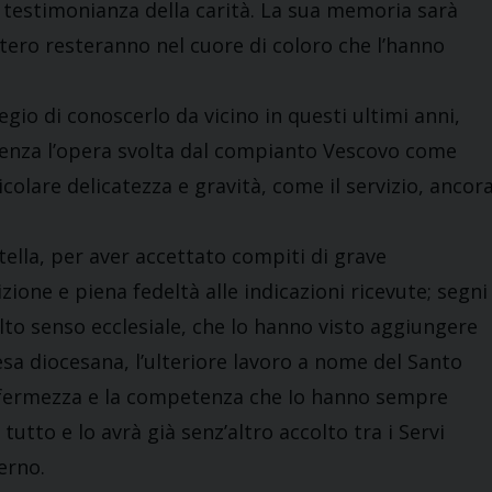
a testimonianza della carità. La sua memoria sarà
istero resteranno nel cuore di coloro che l’hanno
egio di conoscerlo da vicino in questi ultimi anni,
enza l’opera svolta dal compianto Vescovo come
icolare delicatezza e gravità, come il servizio, ancor
tella, per aver accettato compiti di grave
zione e piena fedeltà alle indicazioni ricevute; segni
alto senso ecclesiale, che lo hanno visto aggiungere
iesa diocesana, l’ulteriore lavoro a nome del Santo
a fermezza e la competenza che Io hanno sempre
tutto e lo avrà già senz’altro accolto tra i Servi
erno.