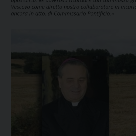
apostolica: «è doveroso ricordare con commossa gra
Vescovo come diretto nostro collaboratore in incarich
ancora in atto, di Commissario Pontificio.»