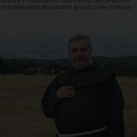
titudine e riconoscenza l'opera svolta dal compianto
i di particolare delicatezza e gravità, come il servizio,