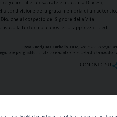
regolare, alle consacrate e a tutta la Diocesi,
ella condivisione della grata memoria di un autentic
Dio, che al cospetto del Signore della Vita
 avuto la fortuna di conoscerlo, apprezzarlo ed
+ Josè Rodriguez Carballo
, OFM, Arcivescovo Segretar
gazione per gli istituti di vita consacrata e le società di vita apostoli
CONDIVIDI SU
imili per finalità tecniche e, con il tuo consenso, anche per 