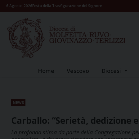
Skip
6 Agosto 2026
Festa della Trasfigurazione del Signore
to
content
Home
Vescovo
Diocesi
NEWS
Carballo: “Serietà, dedizione 
La profonda stima da parte della Congregazione per gl