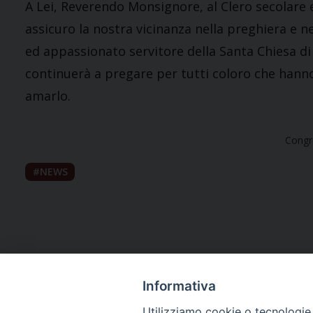
A Lei, Reverendo Monsignore, al Clero secolare e 
assicuro la nostra vicinanza nella preghiera e n
ed appassionato servitore della Santa Chiesa di 
continuerà a pregare per tutti coloro che hanno
amarlo.
Congre
NEWS
Informativa
Utilizziamo cookie o tecnologie s