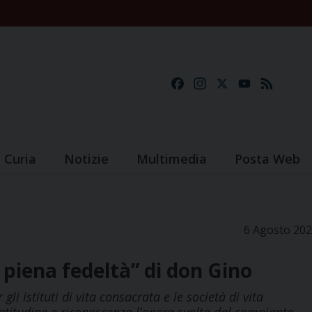
Facebook
Instagram
X
YouTube
Feed
Curia
Notizie
Multimedia
Posta Web
6 Agosto 20
e piena fedeltà” di don Gino
i istituti di vita consacrata e le società di vita