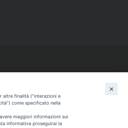
SEGUICI SU
altre finalità ("interazioni e
Facebook
Instagram
X
YouTube
Feed
cità") come specificato nella
 avere maggiori informazioni sui
sta informativa proseguirai la