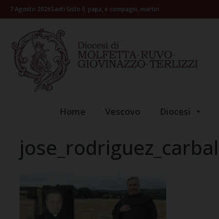
Skip
7 Agosto 2026
Santi Sisto II, papa, e compagni, martiri
to
content
Home
Vescovo
Diocesi
jose_rodriguez_carbal