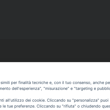
Ufficio Comunicazioni sociali
imili per finalità tecniche e, con il tuo consenso, anche per 
Piazza Giovene 4 – 70056 Molfetta (BA)
amento dell'esperienza", "misurazione" e "targeting e pubbli
comunicazionisociali@diocesimolfetta.it
ica.it
i all'utilizzo dei cookie. Cliccando su "personalizza" puoi
re le tue preferenze. Cliccando su "rifiuta" o chiudendo que