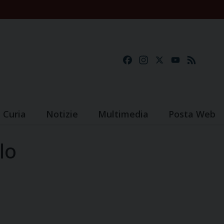
Facebook
Instagram
X
YouTube
Feed
Curia
Notizie
Multimedia
Posta Web
lo