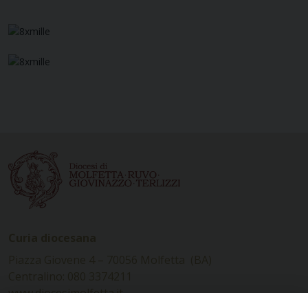
Curia diocesana
Piazza Giovene 4 – 70056 Molfetta (BA)
Centralino: 080 3374211
www.diocesimolfetta.it –