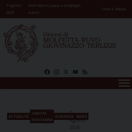
Skip
7 Agosto
Santi Sisto II, papa, e compagni,
to
Orari S. Messe
2026
martiri
content
Facebook
Instagram
X
YouTube
Feed
7
CARITAS
ATTUALITÀ
EVIDENZA
NEWS
Agosto
DIOCESANA
2026