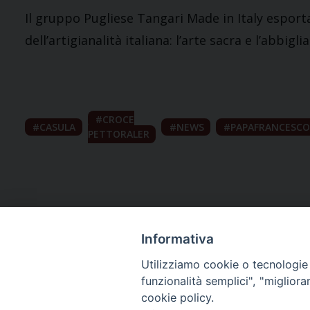
Il gruppo Pugliese Tangari Made in Italy esporta
dell’artigianalità italiana: l’arte sacra e l’abbig
CROCE
CASULA
NEWS
PAPAFRANCESC
PETTORALER
Informativa
Utilizziamo cookie o tecnologie s
funzionalità semplici", "miglior
cookie policy.