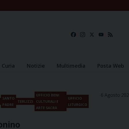
Facebook
Instagram
X
YouTube
Feed
Curia
Notizie
Multimedia
Posta Web
6 Agosto 20
UFFICIO BENI
SANTO
UFFICIO
TERLIZZI
CULTURALI E
PADRE
LITURGICO
ARTE SACRA
onino