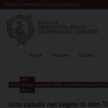
Skip
6 Agosto 2026
Festa della Trasfigurazione del Signore
to
content
Home
Vescovo
Diocesi
DON
CITTÀ
TONINO
EVIDENZA
NEWS
PAPAFRANCESCOAMOLFETTA
BELLO
Una casula nel segno di don T