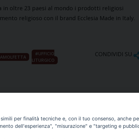
 in oltre 23 paesi al mondo i prodotti religiosi
liamento religioso con il brand Ecclesia Made in Italy.
CONDIVIDI SU
UFFICIO
OAMOLFETTA
LITURGICO
imili per finalità tecniche e, con il tuo consenso, anche per 
amento dell'esperienza", "misurazione" e "targeting e pubbli