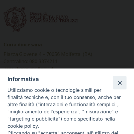
Curia diocesana
Piazza Giovene 4 – 70056 Molfetta (BA)
Centralino: 080 3374211
www.diocesimolfetta.it –
diocesimolfetta@pec.chiesacattolica.it
Informativa
Utilizziamo cookie o tecnologie simili per
Ufficio Comunicazioni sociali
finalità tecniche e, con il tuo consenso, anche per
altre finalità ("interazioni e funzionalità semplici",
Piazza Giovene 4 – 70056 Molfetta (BA)
"miglioramento dell'esperienza", "misurazione" e
comunicazionisociali@diocesimolfetta.it
"targeting e pubblicità") come specificato nella
cookie policy.
Cliccando su "accetta" acconsenti all'utilizzo dei