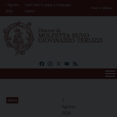
Skip
7 Agosto
Santi Sisto II, papa, e compagni,
to
Orari S. Messe
2026
martiri
content
Facebook
Instagram
X
YouTube
Feed
7
NEWS
Agosto
2026