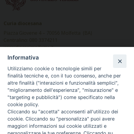
Curia diocesana
Piazza Giovene 4 – 70056 Molfetta (BA)
Centralino: 080 3374211
www.diocesimolfetta.it –
diocesimolfetta@pec.chiesacattolica.it
Informativa
Utilizziamo cookie o tecnologie simili per
Ufficio Comunicazioni sociali
finalità tecniche e, con il tuo consenso, anche per
altre finalità ("interazioni e funzionalità semplici",
Piazza Giovene 4 – 70056 Molfetta (BA)
"miglioramento dell'esperienza", "misurazione" e
comunicazionisociali@diocesimolfetta.it
"targeting e pubblicità") come specificato nella
cookie policy.
Cliccando su "accetta" acconsenti all'utilizzo dei
SEGUICI SU
cookie. Cliccando su "personalizza" puoi avere
Facebook
Instagram
X
YouTube
Feed
maggiori informazioni sui cookie utilizzati e
personalizzare le tue preferenze. Cliccando su