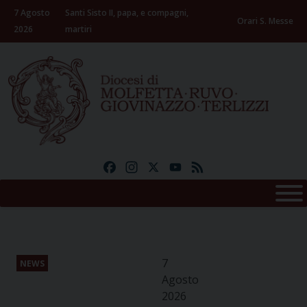
Skip
7 Agosto
Santi Sisto II, papa, e compagni,
to
Orari S. Messe
2026
martiri
content
Facebook
Instagram
X
YouTube
Feed
7
NEWS
Agosto
2026