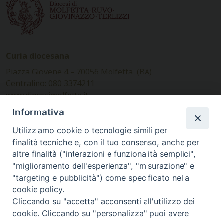
Curia diocesana
Piazza Giovene 4 – 70056 Molfetta (BA)
Centralino: 080 3374211
www.diocesimolfetta.it –
diocesimolfetta@pec.chiesacattolica.it
Informativa
Utilizziamo cookie o tecnologie simili per
Ufficio Comunicazioni sociali
finalità tecniche e, con il tuo consenso, anche per
altre finalità ("interazioni e funzionalità semplici",
Piazza Giovene 4 – 70056 Molfetta (BA)
"miglioramento dell'esperienza", "misurazione" e
comunicazionisociali@diocesimolfetta.it
"targeting e pubblicità") come specificato nella
cookie policy.
Cliccando su "accetta" acconsenti all'utilizzo dei
SEGUICI SU
cookie. Cliccando su "personalizza" puoi avere
Facebook
Instagram
X
YouTube
Feed