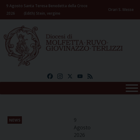
Skip
9 Agosto
Santa Teresa Benedetta della Croce
to
Orari S. Messe
2026
(Edith) Stein, vergine
content
Facebook
Instagram
X
YouTube
Feed
9
NEWS
Agosto
2026