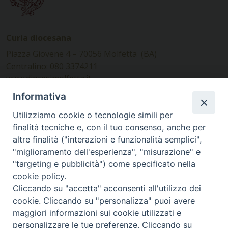
Curia diocesana
Piazza Giovene 4 – 70056 Molfetta (BA)
Centralino: 080 3374211
www.diocesimolfetta.it –
diocesimolfetta@pec.chiesacattolica.it
Informativa
Utilizziamo cookie o tecnologie simili per
Ufficio Comunicazioni sociali
finalità tecniche e, con il tuo consenso, anche per
altre finalità ("interazioni e funzionalità semplici",
Piazza Giovene 4 – 70056 Molfetta (BA)
"miglioramento dell'esperienza", "misurazione" e
comunicazionisociali@diocesimolfetta.it
"targeting e pubblicità") come specificato nella
cookie policy.
Cliccando su "accetta" acconsenti all'utilizzo dei
SEGUICI SU
cookie. Cliccando su "personalizza" puoi avere
Facebook
Instagram
X
YouTube
Feed
maggiori informazioni sui cookie utilizzati e
personalizzare le tue preferenze. Cliccando su