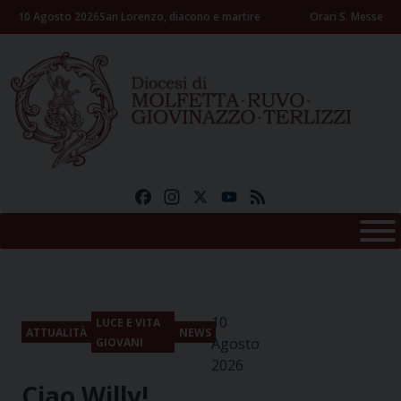
Skip
10 Agosto 2026
San Lorenzo, diacono e martire
Orari S. Messe
to
content
Facebook
Instagram
X
YouTube
Feed
10
LUCE E VITA
ATTUALITÀ
NEWS
Agosto
GIOVANI
2026
Ciao Willy!