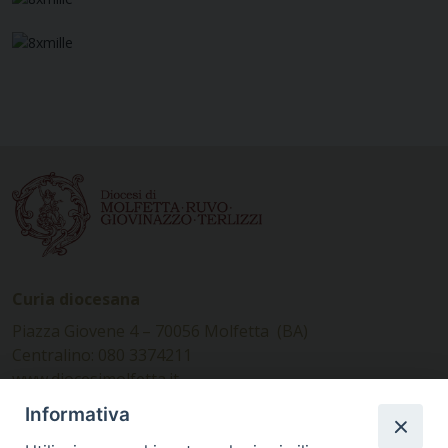
Curia diocesana
Piazza Giovene 4 – 70056 Molfetta (BA)
Centralino: 080 3374211
www.diocesimolfetta.it –
diocesimolfetta@pec.chiesacattolica.it
Informativa