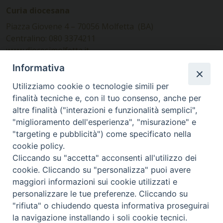
Curia diocesana
Piazza Giovene 4 – 70056 Molfetta (BA)
Centralino: 080 3374211
www.diocesimolfetta.it –
diocesimolfetta@pec.chiesacattolica.it
Informativa
Utilizziamo cookie o tecnologie simili per
Ufficio Comunicazioni sociali
finalità tecniche e, con il tuo consenso, anche per
altre finalità ("interazioni e funzionalità semplici",
Piazza Giovene 4 – 70056 Molfetta (BA)
"miglioramento dell'esperienza", "misurazione" e
comunicazionisociali@diocesimolfetta.it
"targeting e pubblicità") come specificato nella
cookie policy.
Cliccando su "accetta" acconsenti all'utilizzo dei
SEGUICI SU
cookie. Cliccando su "personalizza" puoi avere
Facebook
Instagram
X
YouTube
Feed
maggiori informazioni sui cookie utilizzati e
personalizzare le tue preferenze. Cliccando su
Privacy Policy - trasparenza
"rifiuta" o chiudendo questa informativa proseguirai
la navigazione installando i soli cookie tecnici.