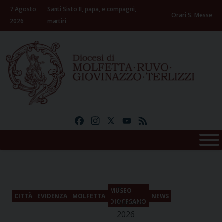
Skip
7 Agosto
Santi Sisto II, papa, e compagni,
to
Orari S. Messe
2026
martiri
content
Facebook
Instagram
X
YouTube
Feed
7
MUSEO
CITTÀ
EVIDENZA
MOLFETTA
NEWS
Agosto
DIOCESANO
2026