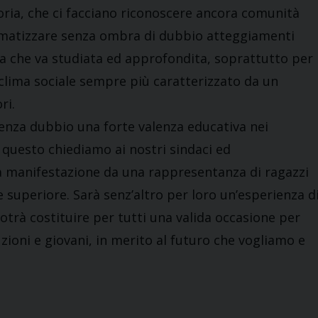
oria, che ci facciano riconoscere ancora comunità
tigmatizzare senza ombra di dubbio atteggiamenti
ria che va studiata ed approfondita, soprattutto per
n clima sociale sempre più caratterizzato da un
ri.
 senza dubbio una forte valenza educativa nei
 questo chiediamo ai nostri sindaci ed
la manifestazione da una rappresentanza di ragazzi
e superiore. Sarà senz’altro per loro un’esperienza d
otrà costituire per tutti una valida occasione per
ituzioni e giovani, in merito al futuro che vogliamo e