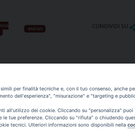
CONDIVIDI SU
IANA
NEWS
imili per finalità tecniche e, con il tuo consenso, anche per 
amento dell'esperienza", "misurazione" e "targeting e pubbli
Ufficio Comunicazioni sociali
i all'utilizzo dei cookie. Cliccando su "personalizza" puoi
re le tue preferenze. Cliccando su "rifiuta" o chiudendo que
Piazza Giovene 4 – 70056 Molfetta (BA)
okie tecnici. Ulteriori informazioni sono disponibili nella
coo
comunicazionisociali@diocesimolfetta.it
ica.it