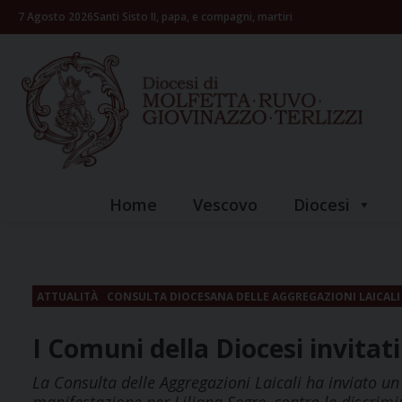
Skip
7 Agosto 2026
Santi Sisto II, papa, e compagni, martiri
to
content
Home
Vescovo
Diocesi
ATTUALITÀ
CONSULTA DIOCESANA DELLE AGGREGAZIONI LAICALI
I Comuni della Diocesi invitat
La Consulta delle Aggregazioni Laicali ha inviato un