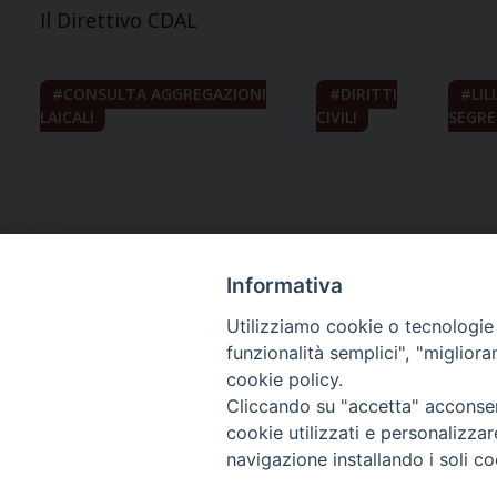
Il Direttivo CDAL
CONSULTA AGGREGAZIONI
DIRITTI
LIL
LAICALI
CIVILI
SEGRE
Informativa
Utilizziamo cookie o tecnologie s
funzionalità semplici", "miglior
cookie policy.
Curia diocesana
Cliccando su "accetta" acconsent
cookie utilizzati e personalizza
Piazza Giovene 4 – 70056 Molfetta (BA)
navigazione installando i soli co
Centralino: 080 3374211
www.diocesimolfetta.it – diocesimolfetta@pec.chiesacattol