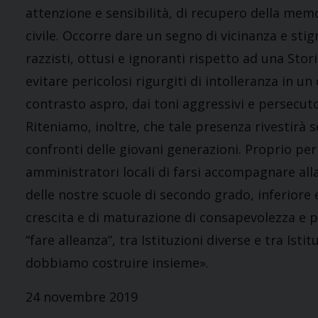
attenzione e sensibilità, di recupero della mem
civile. Occorre dare un segno di vicinanza e s
razzisti, ottusi e ignoranti rispetto ad una Sto
evitare pericolosi rigurgiti di intolleranza in u
contrasto aspro, dai toni aggressivi e persecuto
Riteniamo, inoltre, che tale presenza rivestirà
confronti delle giovani generazioni. Proprio per
amministratori locali di farsi accompagnare al
delle nostre scuole di secondo grado, inferiore 
crescita e di maturazione di consapevolezza e p
“fare alleanza”, tra Istituzioni diverse e tra Ist
dobbiamo costruire insieme».
24 novembre 2019