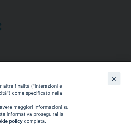
altre finalità ("interazioni e
cità") come specificato nella
SEGUICI SU
 avere maggiori informazioni sui
sta informativa proseguirai la
Facebook
Instagram
X
YouTube
Feed
kie policy
completa.