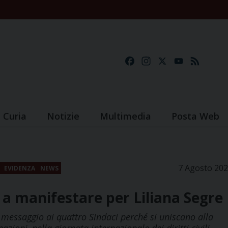
Facebook
Instagram
X
YouTube
Feed
Curia
Notizie
Multimedia
Posta Web
7 Agosto 20
EVIDENZA
NEWS
i a manifestare per Liliana Segre
 messaggio ai quattro Sindaci perché si uniscano alla