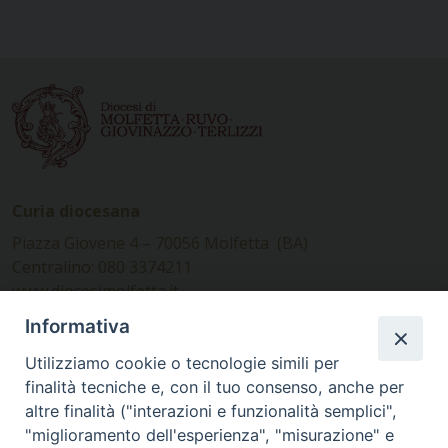
Curia diocesana
Piazza Giovene 4 – 70056 Molfetta (BA)
Centralino: 080 3374211
www.diocesimolfetta.it –
diocesimolfetta@pec.chiesacattolica.it
Informativa
Utilizziamo cookie o tecnologie simili per
Ufficio Comunicazioni sociali
finalità tecniche e, con il tuo consenso, anche per
altre finalità ("interazioni e funzionalità semplici",
Piazza Giovene 4 – 70056 Molfetta (BA)
"miglioramento dell'esperienza", "misurazione" e
comunicazionisociali@diocesimolfetta.it