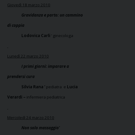
Giovedì 18 marzo 2010
Gravidanza e parto: un cammino
di coppia
Lodovica Carli
‘ ginecologa
Lunedì 22 marzo 2010
I primi giorni: imparare a
prendersi cura
Silvia Rana ‘
pediatra
e
Lucia
Verardi –
infermiera pediatrica
Mercoledì 24 marzo 2010
Non solo massaggio’