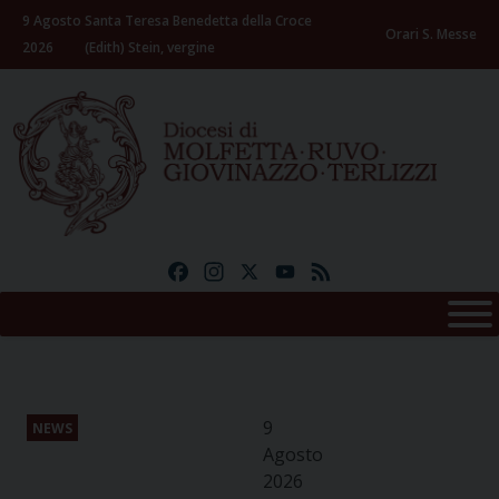
Skip
9 Agosto
Santa Teresa Benedetta della Croce
to
Orari S. Messe
2026
(Edith) Stein, vergine
content
Facebook
Instagram
X
YouTube
Feed
9
NEWS
Agosto
2026