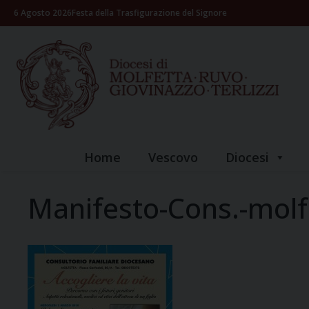
Skip
6 Agosto 2026
Festa della Trasfigurazione del Signore
to
content
Home
Vescovo
Diocesi
Manifesto-Cons.-molf